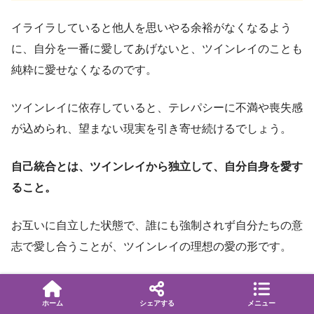
イライラしていると他人を思いやる余裕がなくなるよう
に、自分を一番に愛してあげないと、ツインレイのことも
純粋に愛せなくなるのです。
ツインレイに依存していると、テレパシーに不満や喪失感
が込められ、望まない現実を引き寄せ続けるでしょう。
自己統合とは、ツインレイから独立して、自分自身を愛す
ること。
お互いに自立した状態で、誰にも強制されず自分たちの意
志で愛し合うことが、ツインレイの理想の愛の形です。
自己統合を進めるにつれてパートナーに心を開けるように
なり、意識して愛を伝えなくても、テレパシーで常に通じ
ホーム
シェアする
メニュー