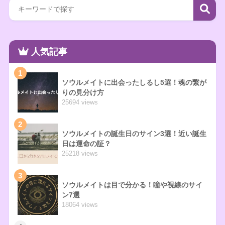
人気記事
1
ソウルメイトに出会ったしるし5選！魂の繋が
りの見分け方
25694 views
2
ソウルメイトの誕生日のサイン3選！近い誕生
日は運命の証？
25218 views
3
ソウルメイトは目で分かる！瞳や視線のサイ
ン7選
18064 views