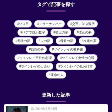
タグで記事を探す
ゾロ目
ミラーナンバー
交互に並ぶ数字
ペアで並ぶ数字
彼氏の夢
彼女の夢
元彼の夢
夫の夢
母親の夢
友達の夢
自然の夢
ツインレイの教科書
ツインレイ男性の心理
ツインレイ女性の心理
ツインレイの出会い
ツインレイの見分け方
運命の人
更新した記事
2026年7月24日