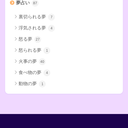
夢占い
87
裏切られる夢
7
浮気される夢
4
怒る夢
27
怒られる夢
1
火事の夢
40
食べ物の夢
4
動物の夢
1