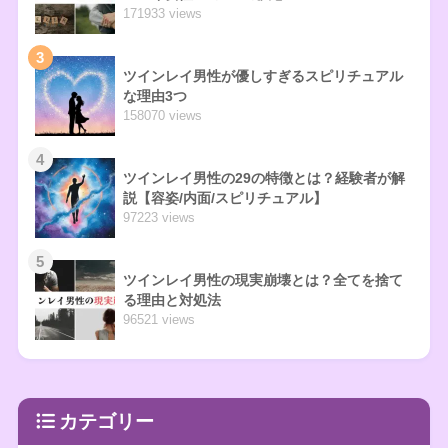
171933 views
3
ツインレイ男性が優しすぎるスピリチュアル
な理由3つ
158070 views
4
ツインレイ男性の29の特徴とは？経験者が解
説【容姿/内面/スピリチュアル】
97223 views
5
ツインレイ男性の現実崩壊とは？全てを捨て
る理由と対処法
96521 views
カテゴリー