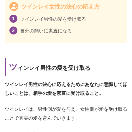
ツインレイ女性の決心の応え方
ツインレイ男性の愛を受け取る
自分の願いに素直になる
ツ
インレイ男性の愛を受け取る
ツインレイ男性の決心に応えるためにあなたに意識してほ
しいことは、相手の愛を素直に受け取ること。
ツインレイは、男性側が愛を与え、女性側が愛を受け取る
ことで真実の愛を育んでいきます。