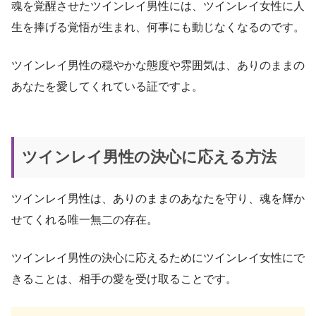
魂を覚醒させたツインレイ男性には、ツインレイ女性に人
生を捧げる覚悟が生まれ、何事にも動じなくなるのです。
ツインレイ男性の穏やかな態度や雰囲気は、ありのままの
あなたを愛してくれている証ですよ。
ツインレイ男性の決心に応える方法
ツインレイ男性は、ありのままのあなたを守り、魂を輝か
せてくれる唯一無二の存在。
ツインレイ男性の決心に応えるためにツインレイ女性にで
きることは、相手の愛を受け取ることです。