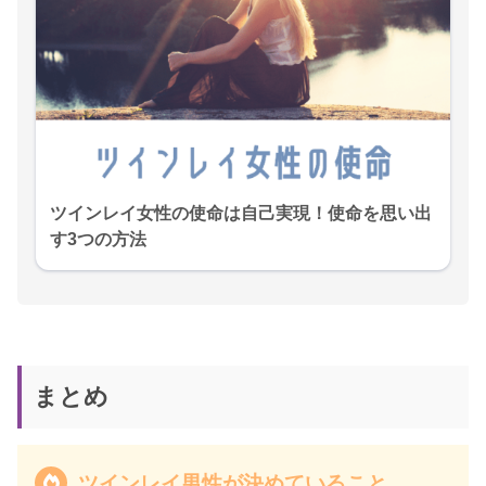
ツインレイ女性の使命は自己実現！使命を思い出
す3つの方法
まとめ
ツインレイ男性が決めていること