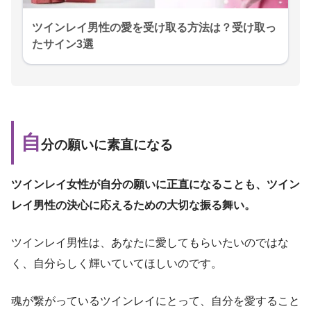
ツインレイ男性の愛を受け取る方法は？受け取っ
たサイン3選
自
分の願いに素直になる
ツインレイ女性が自分の願いに正直になることも、ツイン
レイ男性の決心に応えるための大切な振る舞い。
ツインレイ男性は、あなたに愛してもらいたいのではな
く、自分らしく輝いていてほしいのです。
魂が繋がっているツインレイにとって、自分を愛すること