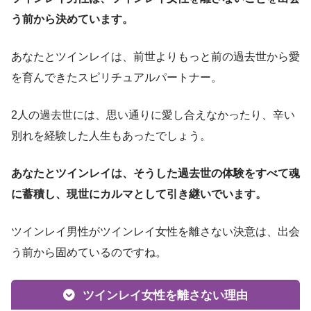
う前から決めています。
あなたとツインレイは、前世よりもっと前の過去世から愛
を育んできたスピリチュアルパートナー。
2人の過去世には、思い通りに愛し合えなかったり、辛い
別れを経験した人生もあったでしょう。
あなたとツインレイは、そうした過去世の体験をすべて魂
に蓄積し、現世にカルマとして引き継いでいます。
ツインレイ男性がツインレイ女性を離さない決意は、出会
う前から固めているのですね。
ツインレイ女性を離さない理由