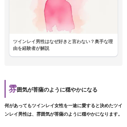
ツインレイ男性はなぜ好きと言わない？奥手な理
由を経験者が解説
雰
囲気が菩薩のように穏やかになる
何があってもツインレイ女性を一途に愛すると決めたツイ
ンレイ男性は、雰囲気が菩薩のように穏やかになります。