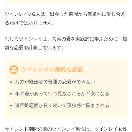
ツインレイの2人は、出会った瞬間から無条件に愛し合え
るわけではありません。
むしろツインレイは、真実の愛を実践的に学ぶために、複
雑な恋愛を計画しています。
ツインレイの複雑な恋愛
片方が既婚者で普通の恋愛ができない
年の差があっていつ見放されるか不安になる
遠距離恋愛が長く続いて孤独感に悩まされる
サイレント期間の前のツインレイ男性は、ツインレイ女性