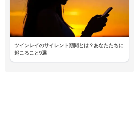
ツインレイのサイレント期間とは？あなたたちに
起こること9選