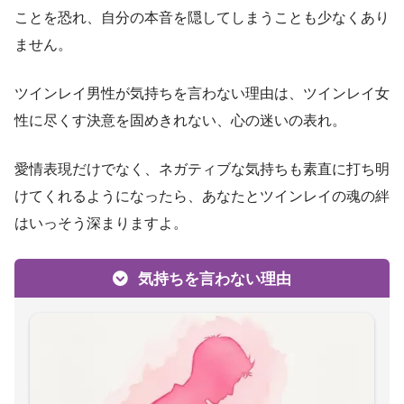
ことを恐れ、自分の本音を隠してしまうことも少なくあり
ません。
ツインレイ男性が気持ちを言わない理由は、ツインレイ女
性に尽くす決意を固めきれない、心の迷いの表れ。
愛情表現だけでなく、ネガティブな気持ちも素直に打ち明
けてくれるようになったら、あなたとツインレイの魂の絆
はいっそう深まりますよ。
気持ちを言わない理由