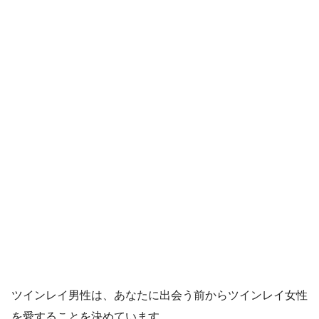
ツインレイ男性は、あなたに出会う前からツインレイ女性
を愛することを決めています。