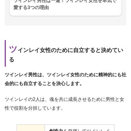
ツインレイ男性は一途！ツインレイ女性を本気で
愛する3つの理由
ツ
インレイ女性のために自立すると決めてい
る
ツインレイ男性は、ツインレイ女性のために精神的にも社
会的にも自立することを決心します。
ツインレイの2人は、魂を共に成長させるために男性と女
性で役割を分担しています。