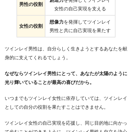
創造力
を発揮してツインレイ
男性の役割
女性の自己実現を支える
想像力
を発揮してツインレイ
女性の役割
男性と共に自己実現を果たす
ツインレイ男性は、自分らしく生きようとするあなたを献
身的に支えてくれるでしょう。
なぜならツインレイ男性にとって、あなたが太陽のように
光り輝いていることが最高の喜びだから。
いつまでもツインレイ女性に依存していては、ツインレイ
としての自分の役割を果たすことはできません。
ツインレイ女性の自己実現を応援し、同じ目的地に向かっ
て歩むことができるように、ツインレイ男性も自立を決心