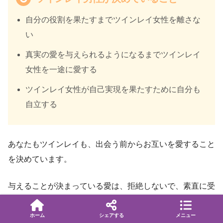
自分の役割を果たすまでツインレイ女性を離さな
い
真実の愛を与えられるようになるまでツインレイ
女性を一途に愛する
ツインレイ女性が自己実現を果たすために自分も
自立する
あなたもツインレイも、出会う前からお互いを愛すること
を決めています。
与えることが決まっている愛は、拒絶しないで、素直に受
け取っていいのです。
ホーム
シェアする
メニュー