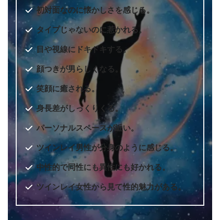
初対面なのに懐かしさを感じる。
タイプじゃないのに惹かれる。
目や視線にドキドキする。
顔つきが男らしくなる。
笑顔に癒される。
身長差がしっくりくる。
パーソナルスペースが近い。
ツインレイ男性が分身のように感じる。
中性的で同性にも異性にも好かれる。
ツインレイ女性から見て性的魅力がある。