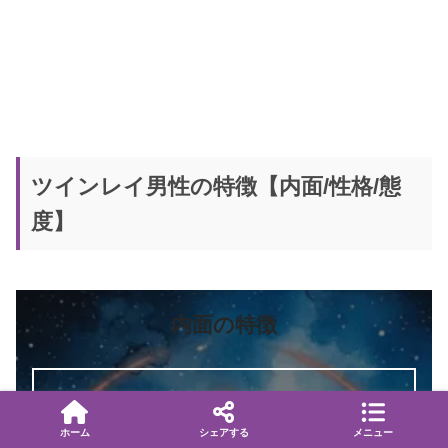
ツインレイ男性の特徴【内面/性格/態
度】
内面の特徴
誰よりも価値観が合う。
ホーム
シェアする
メニュー
ツインレイ女性に一途。