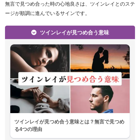
無言で見つめ合った時の心地良さは、ツインレイとのステ
ージが順調に進んでいるサインです。
ツインレイが見つめ合う意味
ツインレイが見つめ合う意味とは？無言で見つめ
る4つの理由