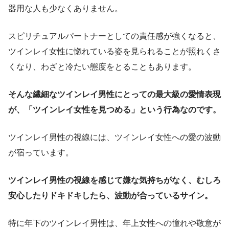
器用な人も少なくありません。
スピリチュアルパートナーとしての責任感が強くなると、
ツインレイ女性に惚れている姿を見られることが照れくさ
くなり、わざと冷たい態度をとることもあります。
そんな繊細なツインレイ男性にとっての最大級の愛情表現
が、「ツインレイ女性を見つめる」という行為なのです。
ツインレイ男性の視線には、ツインレイ女性への愛の波動
が宿っています。
ツインレイ男性の視線を感じて嫌な気持ちがなく、むしろ
安心したりドキドキしたら、波動が合っているサイン。
特に年下のツインレイ男性は、年上女性への憧れや敬意が