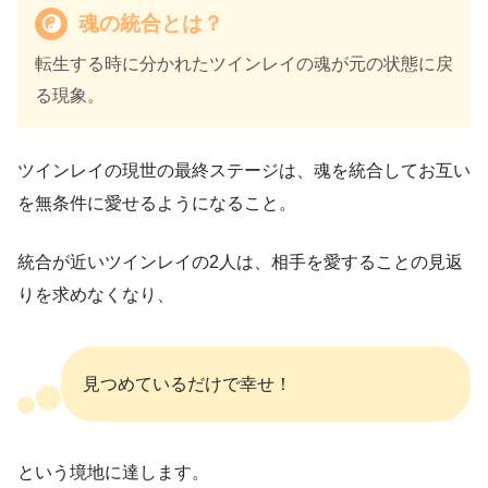
魂の統合とは？
転生する時に分かれたツインレイの魂が元の状態に戻
る現象。
ツインレイの現世の最終ステージは、魂を統合してお互い
を無条件に愛せるようになること。
統合が近いツインレイの2人は、相手を愛することの見返
りを求めなくなり、
見つめているだけで幸せ！
という境地に達します。