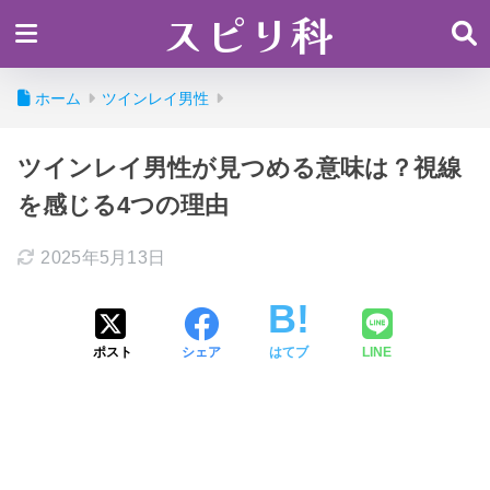
スピリ科
ホーム
ツインレイ男性
ツインレイ男性が見つめる意味は？視線
を感じる4つの理由
2025年5月13日
ポスト
シェア
はてブ
LINE