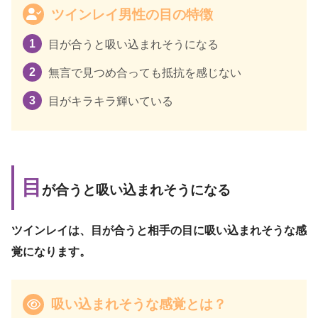
ツインレイ男性の目の特徴
目が合うと吸い込まれそうになる
無言で見つめ合っても抵抗を感じない
目がキラキラ輝いている
目
が合うと吸い込まれそうになる
ツインレイは、目が合うと相手の目に吸い込まれそうな感
覚になります。
吸い込まれそうな感覚とは？