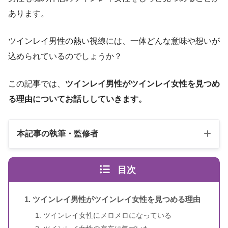
あります。
ツインレイ男性の熱い視線には、一体どんな意味や想いが
込められているのでしょうか？
この記事では、
ツインレイ男性がツインレイ女性を見つめ
る理由についてお話ししていきます。
本記事の執筆・監修者
目次
ツインレイ男性がツインレイ女性を見つめる理由
ツインレイ女性にメロメロになっている