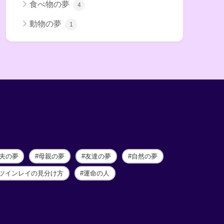
食べ物の夢
4
動物の夢
1
夫の夢
母親の夢
友達の夢
自然の夢
ツインレイの見分け方
運命の人