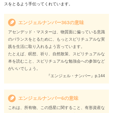
スをとるよう手伝ってくれています。
ージ
著者
カイル・グレイ
エンジェルナンバー363の意味
訳者
島津公美
アセンデッド・マスターは、物質面に偏っている意識
のバランスをとるために、もっとスピリチュアルな実
出版社
ダイヤモンド社
践を生活に取り入れるよう言っています。
出版年
2021年11月
たとえば、瞑想、祈り、自然散策、スピリチュアルな
本を読むこと、スピリチュアルな勉強会への参加など
がいいでしょう。
『エンジェル・ナンバー』p.144
エンジェルナンバー6の意味
これは、所有物、この惑星に関すること、有形資産な