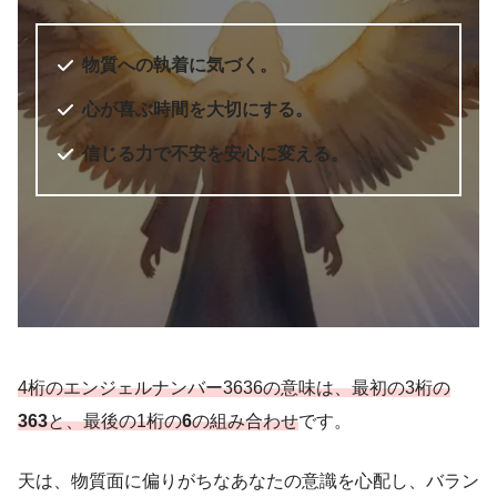
出版社
ダイヤモンド社
物質への執着に気づく。
出版年
2010年7月
6桁のエンジェルナンバー
心が喜ぶ時間を大切にする。
信じる力で不安を安心に変える。
4桁のエンジェルナンバー3636の意味は、最初の3桁の
363
と、最後の1桁の
6
の組み合わせ
です。
天使のサイン エンジェル・ナンバ
天は、物質面に偏りがちなあなたの意識を心配し、バラン
書籍名
ー 数字に秘められた幸運のメッセ