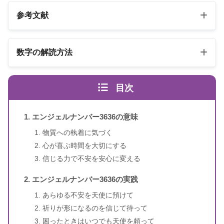
参考文献
以下の3冊の書籍
数字の解読方法
スピリカ
エンジェルナンバーの解読方法は桁ごとに異なります
（自己紹介はこちら）
目次
エンジェル・ナンバー 数字は天使
書籍名
のメッセージ
エンジェルナンバー3636の意味
1〜3桁のエンジェルナンバー
ドリーン・バーチュー、リネッ
物質への執着に気づく
著者
ト・ブラウン
心が喜ぶ時間を大切にする
信じる力で不安を安心に変える
訳者
牧野・M・美枝
エンジェルナンバー3636の実践
出版社
ダイヤモンド社
あらゆる不安を天使に預けて
祈りが形になるのを信じて待って
出版年
2007年1月
困ったときはいつでも天使を頼って