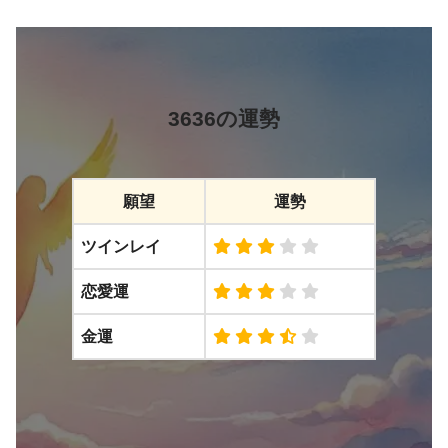
3636の運勢
願望
運勢
ツインレイ
恋愛運
金運