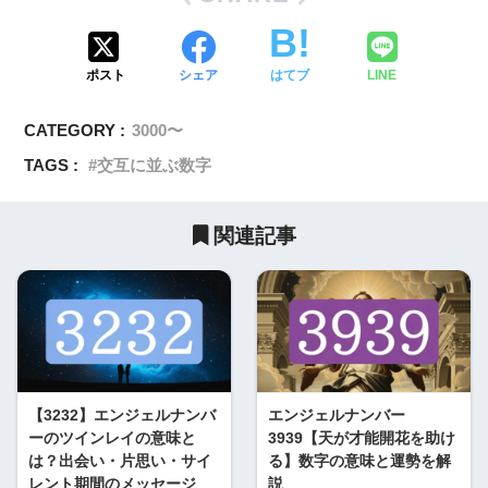
ポスト
シェア
はてブ
LINE
CATEGORY :
3000〜
TAGS :
交互に並ぶ数字
関連記事
【3232】エンジェルナンバ
エンジェルナンバー
ーのツインレイの意味と
3939【天が才能開花を助け
は？出会い・片思い・サイ
る】数字の意味と運勢を解
レント期間のメッセージ
説