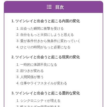
目次
ツインレイと出会うと起こる内面の変化
出会った瞬間に衝撃を受ける
自分をもっと大切にしようと思える
スピリカ
（自己紹介はこちら）
愛が条件付きから無条件に変わっていく
ひとりの時間がもっと必要になる
ツインレイと出会うと起こる現実の変化
一時的に体調不良になる
顔つきが変わる
人間関係が整う
仕事やライフスタイルが変わる
ツインレイと出会うと起こる霊的な変化
シンクロニシティが増える
性エネルギー交流が始まる