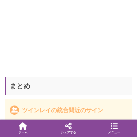
まとめ
ツインレイの統合間近のサイン
自己統合を完了して自分を愛することができる
ホーム
シェアする
メニュー
魂レベルの変化を受け入れるために体調不良にな