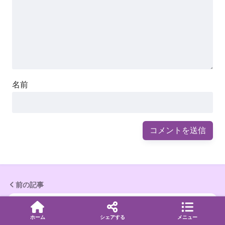
名前
前の記事
ツインレイと物が壊れる現象の関係は？スピ
ホーム
シェアする
メニュー