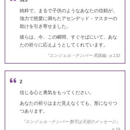
純粋で、まるで子供のようなあなたの信頼が、
強力で慈愛に満ちたアセンデッド・マスターの
助けを引き寄せました。
彼らは、今、この瞬間、すぐそばにいて、あな
たの祈りに応えようとしてくれています。
『エンジェル・ナンバー 実践編』p.132
天使のサイン エンジェル・ナンバ
2
書籍名
ー 数字に秘められた幸運のメッセ
信じる心と勇気をもってください。
ージ
あなたの祈りはまだ見えなくても、形になりつ
著者
カイル・グレイ
つあります。
『エンジェル・ナンバー 数字は天使のメッセージ』
訳者
島津公美
p.19