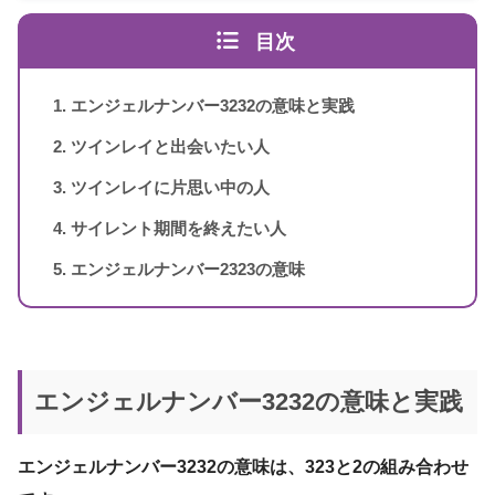
スピリカ
エンジェルナンバーの解読方法は桁ごとに異なります
（自己紹介はこちら）
目次
エンジェル・ナンバー 数字は天使
書籍名
のメッセージ
エンジェルナンバー3232の意味と実践
1〜3桁のエンジェルナンバー
ドリーン・バーチュー、リネッ
著者
ツインレイと出会いたい人
ト・ブラウン
ツインレイに片思い中の人
訳者
牧野・M・美枝
サイレント期間を終えたい人
出版社
ダイヤモンド社
エンジェルナンバー2323の意味
出版年
2007年1月
4桁のエンジェルナンバー
エンジェルナンバー3232の意味と実践
エンジェルナンバー3232の意味は、323と2の組み合わせ