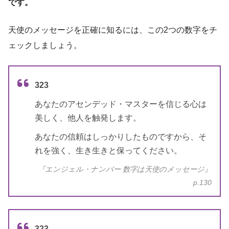
です。
天使のメッセージを正確に知るには、この2つの数字をチ
ェックしましょう。
5桁のエンジェルナンバー
エンジェル・ナンバー 実践編 願い
323
書籍名
をかなえ、答えを得る
あなたのアセンデッド・マスターを信じる心は
美しく、他人を触発します。
著者
ドリーン・バーチュー
あなたの信頼はしっかりしたものですから、そ
訳者
奥野節子
れを強く、生き生きと保ってください。
出版社
ダイヤモンド社
『エンジェル・ナンバー 数字は天使のメッセージ』
p.130
出版年
2010年7月
6桁のエンジェルナンバー
323