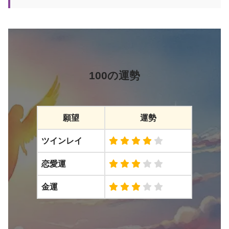
100の運勢
願望
運勢
ツインレイ
恋愛運
金運