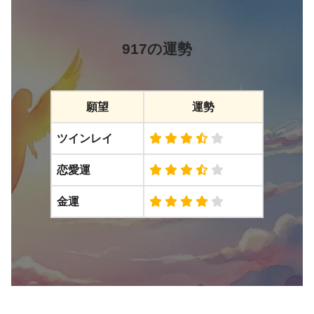
917の運勢
願望
運勢
ツインレイ
恋愛運
金運