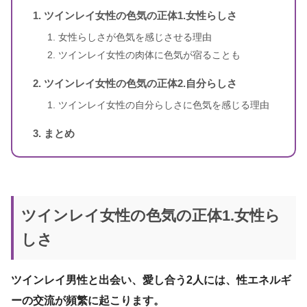
ツインレイ女性の色気の正体1.女性らしさ
女性らしさが色気を感じさせる理由
ツインレイ女性の肉体に色気が宿ることも
スピリカ
（自己紹介はこちら）
ツインレイ女性の色気の正体2.自分らしさ
ツインレイ女性の自分らしさに色気を感じる理由
まとめ
ツインレイ女性の色気の正体1.女性ら
しさ
ツインレイ男性と出会い、愛し合う2人には、性エネルギ
ーの交流が頻繁に起こります。