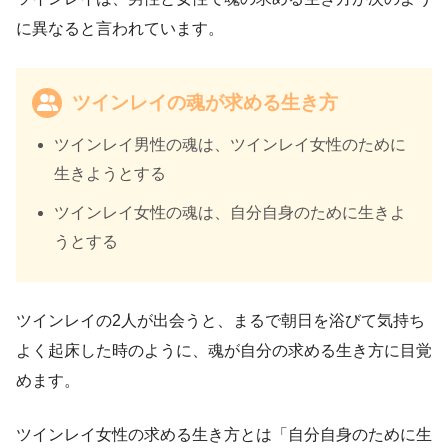
に異なると言われています。
ツインレイの魂が求める生き方
ツインレイ男性の魂は、ツインレイ女性のために
生きようとする
ツインレイ女性の魂は、自分自身のために生きよ
うとする
ツインレイの2人が出会うと、まるで朝日を浴びて気持ち
よく起床した時のように、魂が自分の求める生き方に目覚
めます。
ツインレイ女性の求める生き方とは「自分自身のために生