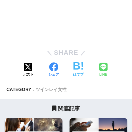
SHARE
ポスト
シェア
はてブ
LINE
CATEGORY :
ツインレイ女性
関連記事