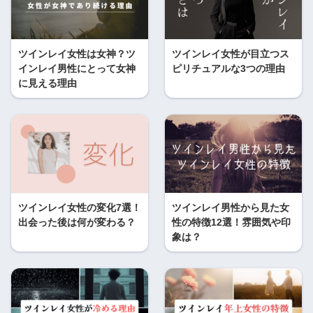
ツインレイ女性は女神？ツ
ツインレイ女性が目立つス
インレイ男性にとって女神
ピリチュアルな3つの理由
に見える理由
ツインレイ女性の変化7選！
ツインレイ男性から見た女
出会った後は何が変わる？
性の特徴12選！雰囲気や印
象は？