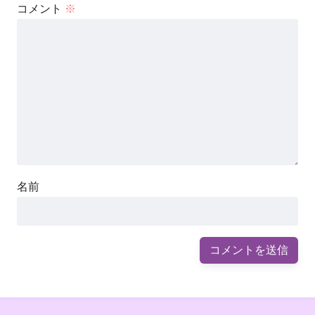
コメント
※
名前