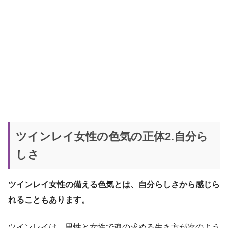
ツインレイ女性の色気の正体2.自分ら
しさ
ツインレイ女性の備える色気とは、自分らしさから感じら
れることもあります。
ツインレイは、男性と女性で魂の求める生き方が次のよう