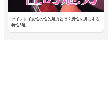
ツインレイ女性の性的魅力とは？男性を虜にする
特性5選