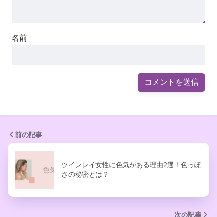
名前
前の記事
ツインレイ女性に色気がある理由2選！色っぽ
さの秘密とは？
次の記事