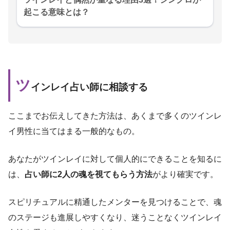
起こる意味とは？
ツ
インレイ占い師に相談する
ここまでお伝えしてきた方法は、あくまで多くのツインレ
イ男性に当てはまる一般的なもの。
あなたがツインレイに対して個人的にできることを知るに
は、
占い師に2人の魂を視てもらう方法
がより確実です。
スピリチュアルに精通したメンターを見つけることで、魂
のステージも進展しやすくなり、迷うことなくツインレイ