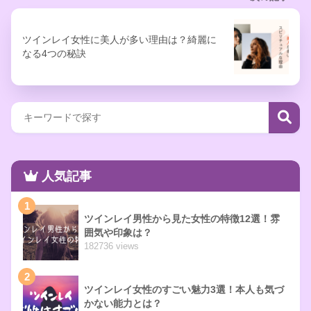
ツインレイ女性に美人が多い理由は？綺麗に
なる4つの秘訣
人気記事
1
ツインレイ男性から見た女性の特徴12選！雰
囲気や印象は？
182736 views
2
ツインレイ女性のすごい魅力3選！本人も気づ
かない能力とは？