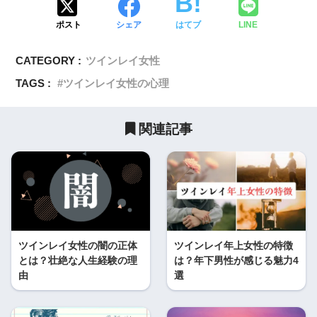
ポスト
シェア
はてブ
LINE
CATEGORY :
ツインレイ女性
TAGS :
ツインレイ女性の心理
関連記事
ツインレイ女性の闇の正体
ツインレイ年上女性の特徴
とは？壮絶な人生経験の理
は？年下男性が感じる魅力4
由
選