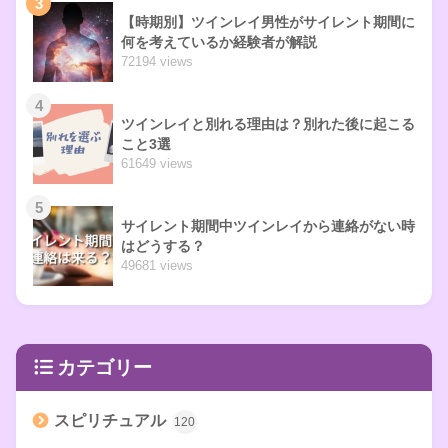
3
【時期別】ツインレイ男性がサイレント期間に
何を考えているか経験者が解説
72194 views
4
ツインレイと別れる理由は？別れた後に起こる
こと3選
61649 views
5
サイレント期間中ツインレイから連絡がない時
はどうする？
49681 views
カテゴリー
スピリチュアル
120