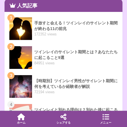
人気記事
1
手放すと会える！ツインレイのサイレント期間
が終わる11の前兆
172352 views
2
ツインレイのサイレント期間とは？あなたたち
に起こること9選
84951 views
3
【時期別】ツインレイ男性がサイレント期間に
何を考えているか経験者が解説
72194 views
4
ツインレイと別れる理由は？別れた後に起こる
こと3選
61649 views
ホーム
シェアする
メニュー