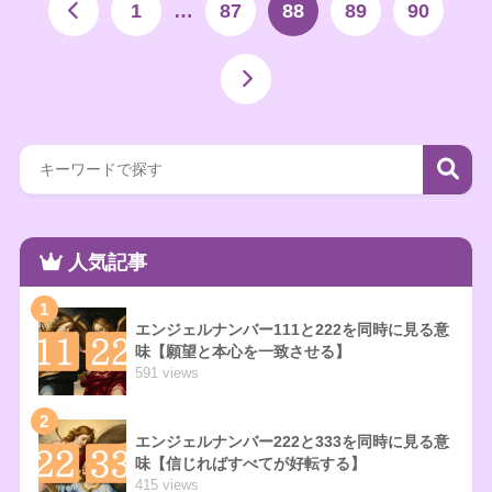
1
…
87
88
89
90
人気記事
1
エンジェルナンバー111と222を同時に見る意
味【願望と本心を一致させる】
591 views
2
エンジェルナンバー222と333を同時に見る意
味【信じればすべてが好転する】
415 views