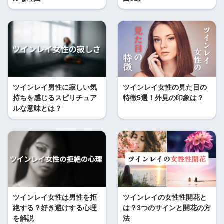
ツインレイ男性に寂しい気
ツインレイ女性の見た目の
持ちを感じるスピリチュア
特徴5選！外見の印象は？
ルな意味とは？
ツインレイ女性は男性を拒
ツインレイの女性性開花と
絶する？好き避けする心理
は？3つのサインと開花の方
を解説
法