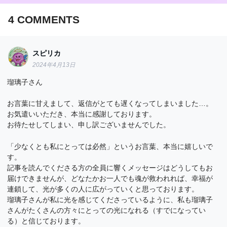
4
COMMENTS
スピリカ
2024年4月13日
瑠璃子さん
お言葉に甘えまして、返信がとても遅くなってしまいました…。
お気遣いいただき、本当に感謝しております。
お待たせしてしまい、申し訳ございませんでした。
「少なくとも私にとっては必然」というお言葉、本当に嬉しいで
す。
記事を読んでくださる方の全員に響くメッセージはどうしてもお
届けできませんが、どなたかお一人でも魂が救われれば、幸福が
連鎖して、光が多くの人に広がっていくと思っております。
瑠璃子さんが私に光を感じてくださっているように、私も瑠璃子
さんがたくさんの方々にとっての光になれる（すでになってい
る）と信じております。