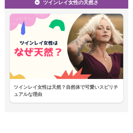
ツインレイ女性の天然さ
ツインレイ女性は天然？自然体で可愛いスピリチ
ュアルな理由