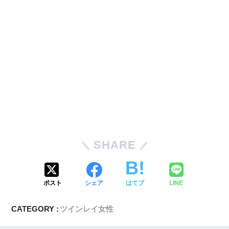
SHARE
ポスト
シェア
はてブ
LINE
CATEGORY :
ツインレイ女性