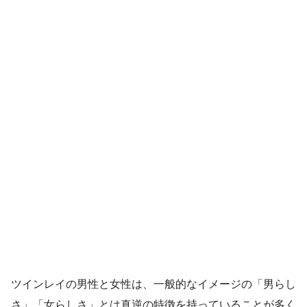
ツインレイの男性と女性は、一般的なイメージの「男らし
さ」「女らしさ」とは真逆の特徴を持っていることが多く