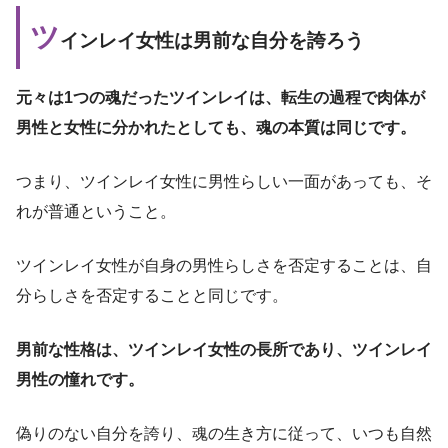
ツ
インレイ女性は男前な自分を誇ろう
元々は1つの魂だったツインレイは、転生の過程で肉体が
男性と女性に分かれたとしても、魂の本質は同じです。
つまり、ツインレイ女性に男性らしい一面があっても、そ
れが普通ということ。
ツインレイ女性が自身の男性らしさを否定することは、自
分らしさを否定することと同じです。
男前な性格は、ツインレイ女性の長所であり、ツインレイ
男性の憧れです。
偽りのない自分を誇り、魂の生き方に従って、いつも自然