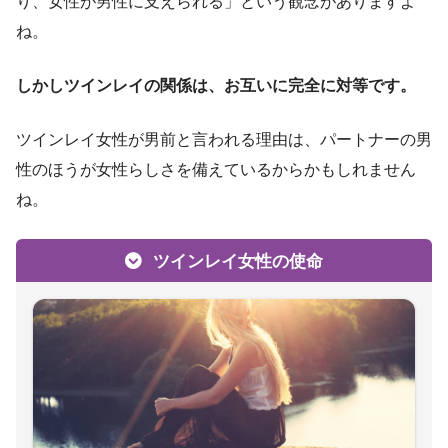
り、女性が男性に支えられる」という観念がありますよ
ね。
しかしツインレイの関係は、お互いに完全に対等です。
ツインレイ女性が男前と言われる理由は、パートナーの男
性のほうが女性らしさを備えているからかもしれません
ね。
ツインレイ女性の使命