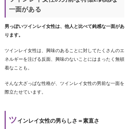
一面がある
男っぽいツインレイ女性は、他人と比べて鈍感な一面があ
ります。
ツインレイ女性は、興味のあることに対してたくさんのエ
ネルギーを注げる反面、興味のないことにはまったく無頓
着なことも。
そんな大ざっぱな性格が、ツインレイ女性の男前な一面を
際立たせています。
ツ
インレイ女性の男らしさ＝素直さ