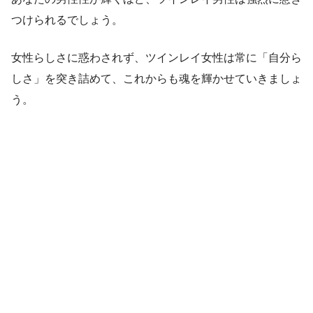
つけられるでしょう。
女性らしさに惑わされず、ツインレイ女性は常に「自分ら
しさ」を突き詰めて、これからも魂を輝かせていきましょ
う。