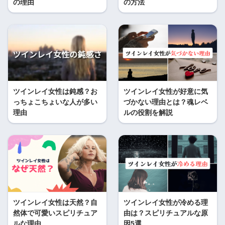
の理由
の方法
ツインレイ女性は鈍感？お
ツインレイ女性が好意に気
っちょこちょいな人が多い
づかない理由とは？魂レベ
理由
ルの役割を解説
ツインレイ女性は天然？自
ツインレイ女性が冷める理
然体で可愛いスピリチュア
由は？スピリチュアルな原
ルな理由
因5選