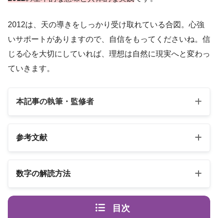
2012は、天の導きをしっかり受け取れている合図。心強
いサポートがありますので、自信をもってくださいね。信
じる心を大切にしていれば、理想は自然に現実へと変わっ
ていきます。
本記事の執筆・監修者
参考文献
以下の3冊の書籍
数字の解読方法
スピリカ
エンジェルナンバーの解読方法は桁ごとに異なります
（自己紹介はこちら）
目次
エンジェル・ナンバー 数字は天使
書籍名