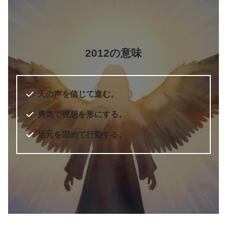
5桁のエンジェルナンバー
2012の意味
エンジェル・ナンバー 実践編 願い
書籍名
をかなえ、答えを得る
著者
ドリーン・バーチュー
天の声を信じて進む。
訳者
奥野節子
勇気で理想を形にする。
足元を固めて行動する。
出版社
ダイヤモンド社
出版年
2010年7月
6桁のエンジェルナンバー