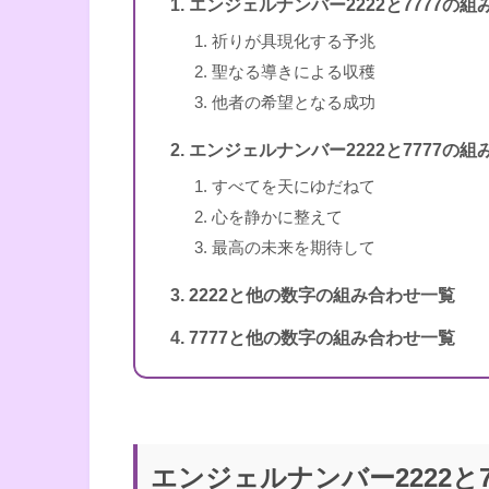
エンジェルナンバー2222と7777の
訳者
牧野・M・美枝
1〜3桁のエンジェルナンバー
祈りが具現化する予兆
出版社
ダイヤモンド社
聖なる導きによる収穫
他者の希望となる成功
出版年
2007年1月
エンジェルナンバー2222と7777の
すべてを天にゆだねて
心を静かに整えて
4桁のエンジェルナンバー
最高の未来を期待して
2222と他の数字の組み合わせ一覧
7777と他の数字の組み合わせ一覧
書籍名
エンジェル・ナンバー 実
5桁のエンジェルナンバー
エンジェルナンバー2222と
著者
ドリーン・バーチュー