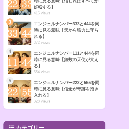
時に見る意味【信じればすべてが
好転する】
415 views
3
エンジェルナンバー333と444を同
時に見る意味【天から強力に守ら
れる】
372 views
4
エンジェルナンバー111と444を同
時に見る意味【無数の天使が支え
る】
354 views
5
エンジェルナンバー222と555を同
時に見る意味【信念が奇跡を招き
入れる】
328 views
カテゴリー