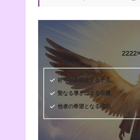
訳者
奥野節子
出版社
ダイヤモンド社
出版年
2010年7月
222
6桁のエンジェルナンバー
祈りが具現化する予兆。
聖なる導きによる収穫。
他者の希望となる成功。