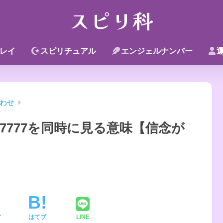
スピリ科
レイ
スピリチュアル
エンジェルナンバー
わせ
7777を同時に見る意味【信念が
ア
はてブ
LINE