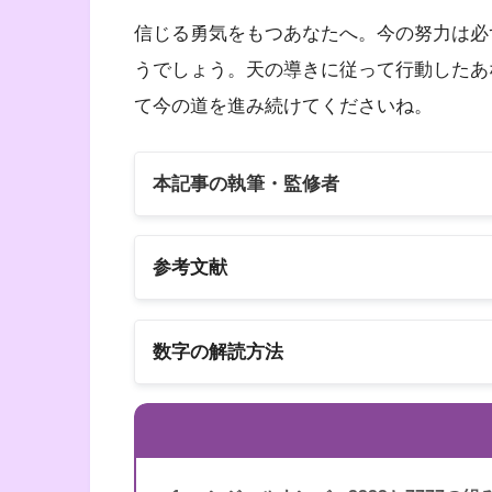
信じる勇気をもつあなたへ。今の努力は必
うでしょう。天の導きに従って行動したあ
て今の道を進み続けてくださいね。
本記事の執筆・監修者
参考文献
以下の3冊の書籍
数字の解読方法
スピリカ
エンジェルナンバーの解読方法は桁ごとに
書籍名
エンジェル・ナンバー 
著者
ドリーン・バーチュー