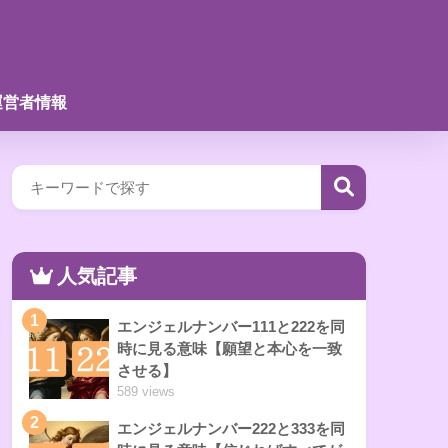
運営者情報
人気記事
1
エンジェルナンバー111と222を同
時に見る意味【願望と本心を一致
させる】
589 views
2
エンジェルナンバー222と333を同