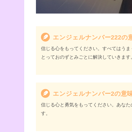
天使のサイン エンジェル
書籍名
ジ
著者
カイル・グレイ
エンジェルナンバー222の
訳者
島津公美
信じる心をもってください。すべてはうま
出版社
ダイヤモンド社
とっておのずとみごとに解決していきます
出版年
2021年11月
エンジェルナンバー2の意
信じる心と勇気をもってください。あなた
す。