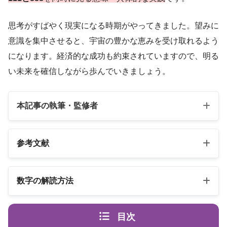
思考がすばやく現実になる時期がやってきました。望みに
意識を集中させると、宇宙の豊かな恵みを受け取れるよう
になります。経済的な成功も約束されていますので、明る
い未来を確信しながら歩んでいきましょう。
本記事の執筆・監修者
参考文献
以下の3冊の書籍
数字の解読方法
スピリカ
エンジェルナンバーの解読方法は桁ごとに異なります
（自己紹介はこちら）
目次
エンジェル・ナンバー 数字は天使
書籍名