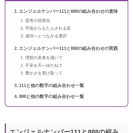
のメッセージ
エンジェルナンバー111と888の組み合わせの意味
1〜3桁のエンジェルナンバー
ドリーン・バーチュー、リネッ
思考の現実化
著者
ト・ブラウン
宇宙からもたらされる富
成功へとつながる選択
訳者
牧野・M・美枝
エンジェルナンバー111と888の組み合わせの実践
出版社
ダイヤモンド社
理想の未来を描いて
不安を天へゆだねて
出版年
2007年1月
豊かさを受け取って
111と他の数字の組み合わせ一覧
4桁のエンジェルナンバー
888と他の数字の組み合わせ一覧
エンジェルナンバー111と888の組み