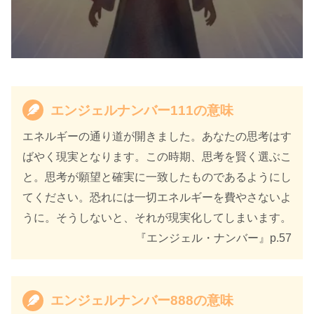
エンジェルナンバー111の意味
エネルギーの通り道が開きました。あなたの思考はす
天使のサイン エンジェル・ナンバ
ばやく現実となります。この時期、思考を賢く選ぶこ
書籍名
ー 数字に秘められた幸運のメッセ
と。思考が願望と確実に一致したものであるようにし
ージ
てください。恐れには一切エネルギーを費やさないよ
うに。そうしないと、それが現実化してしまいます。
著者
カイル・グレイ
『エンジェル・ナンバー』p.57
訳者
島津公美
出版社
ダイヤモンド社
エンジェルナンバー888の意味