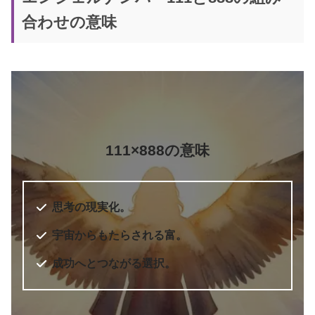
合わせの意味
5桁のエンジェルナンバー
エンジェル・ナンバー 実践編 願い
書籍名
をかなえ、答えを得る
著者
ドリーン・バーチュー
111×888の意味
訳者
奥野節子
出版社
ダイヤモンド社
思考の現実化。
出版年
2010年7月
6桁のエンジェルナンバー
宇宙からもたらされる富。
成功へとつながる選択。