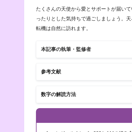
たくさんの天使から愛とサポートが届いて
ったりとした気持ちで過ごしましょう。天
転機は自然に訪れます。
本記事の執筆・監修者
参考文献
以下の3冊の書籍
数字の解読方法
スピリカ
エンジェルナンバーの解読方法は桁ごとに
書籍名
エンジェル・ナンバー 
著者
ドリーン・バーチュー