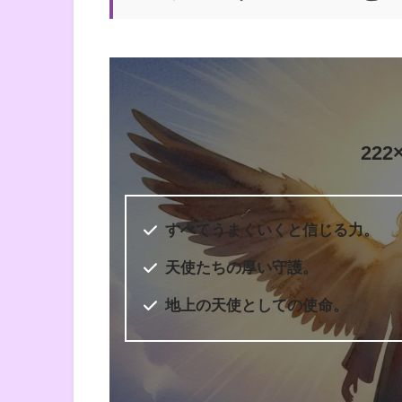
訳者
奥野節子
出版社
ダイヤモンド社
出版年
2010年7月
222
6桁のエンジェルナンバー
すべてうまくいくと信じる力。
天使たちの厚い守護。
地上の天使としての使命。