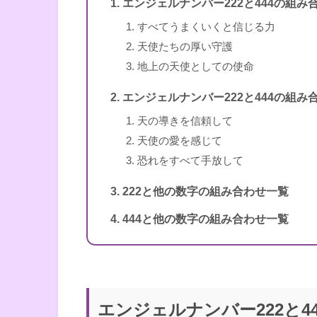
エンジェルナンバー222と444の組み
訳者
牧野・M・美枝
1〜3桁のエンジェルナンバー
すべてうまくいくと信じる力
出版社
ダイヤモンド社
天使たちの厚い守護
地上の天使としての使命
出版年
2007年1月
エンジェルナンバー222と444の組み
天の導きを信頼して
天使の愛を感じて
4桁のエンジェルナンバー
恐れをすべて手放して
222と他の数字の組み合わせ一覧
444と他の数字の組み合わせ一覧
書籍名
エンジェル・ナンバー 実
5桁のエンジェルナンバー
エンジェルナンバー222と4
著者
ドリーン・バーチュー