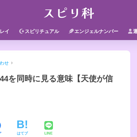
スピリ科
レイ
スピリチュアル
エンジェルナンバー
わせ
444を同時に見る意味【天使が信
ア
はてブ
LINE