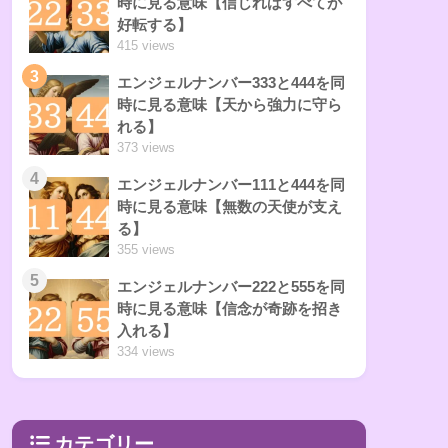
時に見る意味【信じればすべてが
好転する】
415 views
3
エンジェルナンバー333と444を同
時に見る意味【天から強力に守ら
れる】
373 views
4
エンジェルナンバー111と444を同
時に見る意味【無数の天使が支え
る】
355 views
5
エンジェルナンバー222と555を同
時に見る意味【信念が奇跡を招き
入れる】
334 views
カテゴリー