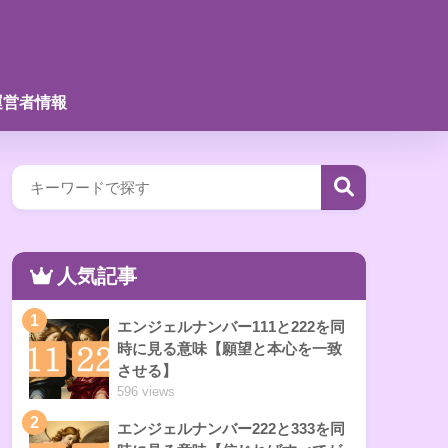
運営者情報
人気記事
1
エンジェルナンバー111と222を同
時に見る意味【願望と本心を一致
させる】
596 views
2
エンジェルナンバー222と333を同