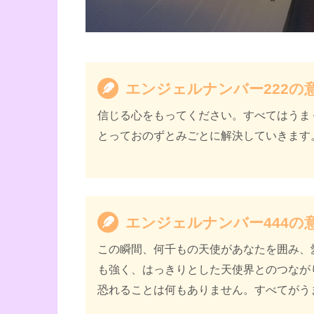
天使のサイン エンジェル
書籍名
ジ
著者
カイル・グレイ
エンジェルナンバー222の
訳者
島津公美
信じる心をもってください。すべてはうま
出版社
ダイヤモンド社
とっておのずとみごとに解決していきます
出版年
2021年11月
エンジェルナンバー444の
この瞬間、何千もの天使があなたを囲み、
も強く、はっきりとした天使界とのつなが
恐れることは何もありません。すべてがう