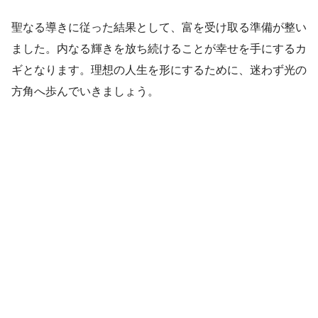
聖なる導きに従った結果として、富を受け取る準備が整い
ました。内なる輝きを放ち続けることが幸せを手にするカ
ギとなります。理想の人生を形にするために、迷わず光の
方角へ歩んでいきましょう。