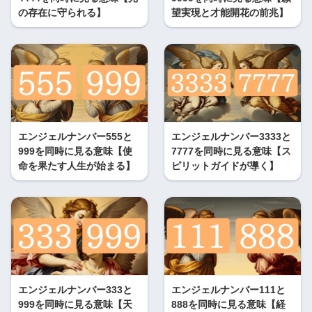
の存在に守られる】
望実現と才能開花の前兆】
エンジェルナンバー555と
エンジェルナンバー3333と
999を同時に見る意味【使
7777を同時に見る意味【ス
命を果たす人生が始まる】
ピリットガイドが導く】
エンジェルナンバー333と
エンジェルナンバー111と
999を同時に見る意味【天
888を同時に見る意味【経