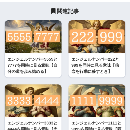
関連記事
エンジェルナンバー5555と
エンジェルナンバー222と
7777を同時に見る意味【自
999を同時に見る意味【信
分の道を歩み始める】
念を行動に移すとき】
エンジェルナンバー3333と
エンジェルナンバー1111と
4444を同時に見る意味【光
9999を同時に見る意味【願