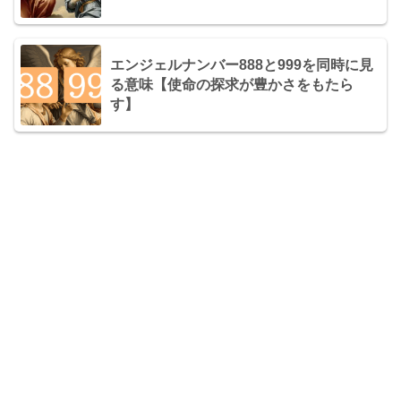
エンジェルナンバー888と999を同時に見
る意味【使命の探求が豊かさをもたら
す】