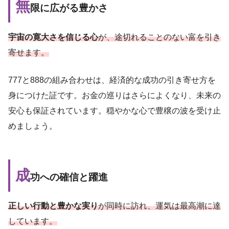
無
限に広がる豊かさ
宇宙の寛大さを信じる心
が、途切れることのない富を引き
寄せます。
777と888の組み合わせは、経済的な成功の引き寄せ方を
身につけた証です。お金の巡りはさらによくなり、未来の
安心も保証されています。穏やかな心で豊穣の波を受け止
めましょう。
成
功への確信と躍進
正しい行動と豊かな実り
が同時に訪れ、運気は最高潮に達
しています。