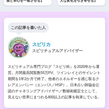
望と本心を一致させる】
大な変化を引き寄せる】
この記事を書いた人
スピリカ
スピリチュアルアドバイザー
スピリチュアル専門ブログ『スピリ科』を2020年から運
営。月間最高閲覧数55万PV。ツインレイとのサイレント
期間を1年2か月で終了。他者のエネルギーを感じ取るク
レアエンパシー（エンパス／HSP）。日本占い師協会公
認のチャネリングアドバイザー／数秘術鑑定士として、
見えない世界にまつわる800以上の記事を執筆している。