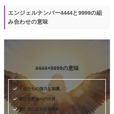
エンジェルナンバー4444と9999の組
み合わせの意味
5桁のエンジェルナンバー
エンジェル・ナンバー 実践編 願い
書籍名
をかなえ、答えを得る
著者
ドリーン・バーチュー
訳者
奥野節子
4444×9999の意味
出版社
ダイヤモンド社
出版年
2010年7月
6桁のエンジェルナンバー
天使たちの強力な加護。
聖なる使命への出発。
愛と光による社会貢献。