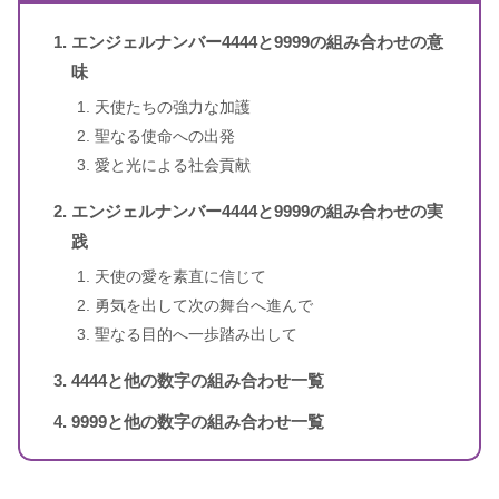
のメッセージ
エンジェルナンバー4444と9999の組み合わせの意
1〜3桁のエンジェルナンバー
ドリーン・バーチュー、リネッ
味
著者
ト・ブラウン
天使たちの強力な加護
聖なる使命への出発
訳者
牧野・M・美枝
愛と光による社会貢献
出版社
ダイヤモンド社
エンジェルナンバー4444と9999の組み合わせの実
践
出版年
2007年1月
天使の愛を素直に信じて
勇気を出して次の舞台へ進んで
4桁のエンジェルナンバー
聖なる目的へ一歩踏み出して
4444と他の数字の組み合わせ一覧
9999と他の数字の組み合わせ一覧