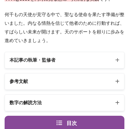
何千もの天使が見守る中で、聖なる使命を果たす準備が整
いました。内なる情熱を信じて他者のために行動すれば、
すばらしい未来が開けます。天のサポートを頼りに歩みを
進めていきましょう。
本記事の執筆・監修者
参考文献
以下の3冊の書籍
数字の解読方法
スピリカ
エンジェルナンバーの解読方法は桁ごとに異なります
（自己紹介はこちら）
目次
エンジェル・ナンバー 数字は天使
書籍名