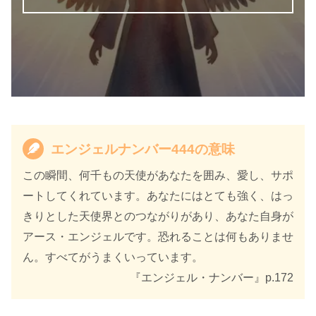
エンジェルナンバー444の意味
天使のサイン エンジェル・ナンバ
書籍名
ー 数字に秘められた幸運のメッセ
この瞬間、何千もの天使があなたを囲み、愛し、サポ
ージ
ートしてくれています。あなたにはとても強く、はっ
きりとした天使界とのつながりがあり、あなた自身が
著者
カイル・グレイ
アース・エンジェルです。恐れることは何もありませ
訳者
島津公美
ん。すべてがうまくいっています。
『エンジェル・ナンバー』p.172
出版社
ダイヤモンド社