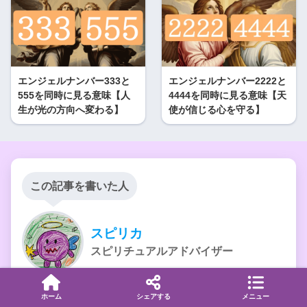
エンジェルナンバー333と
エンジェルナンバー2222と
555を同時に見る意味【人
4444を同時に見る意味【天
生が光の方向へ変わる】
使が信じる心を守る】
この記事を書いた人
スピリカ
スピリチュアルアドバイザー
スピリチュアル専門ブログ『スピリ科』を2020年から運
ホーム
シェアする
メニュー