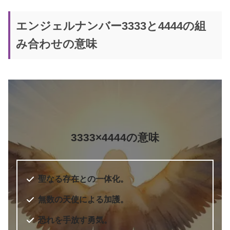
エンジェルナンバー3333と4444の組
み合わせの意味
5桁のエンジェルナンバー
エンジェル・ナンバー 実践編 願い
書籍名
をかなえ、答えを得る
著者
ドリーン・バーチュー
訳者
奥野節子
3333×4444の意味
出版社
ダイヤモンド社
出版年
2010年7月
6桁のエンジェルナンバー
聖なる存在との一体化。
無数の天使による加護。
恐れを手放す勇気。