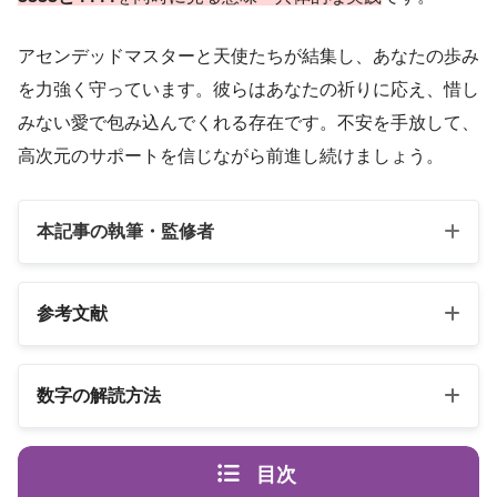
アセンデッドマスターと天使たちが結集し、あなたの歩み
を力強く守っています。彼らはあなたの祈りに応え、惜し
みない愛で包み込んでくれる存在です。不安を手放して、
高次元のサポートを信じながら前進し続けましょう。
本記事の執筆・監修者
参考文献
以下の3冊の書籍
数字の解読方法
スピリカ
エンジェルナンバーの解読方法は桁ごとに異なります
（自己紹介はこちら）
目次
エンジェル・ナンバー 数字は天使
書籍名