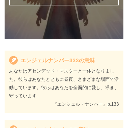
エンジェルナンバー333の意味
天使のサイン エンジェル・ナンバ
書籍名
ー 数字に秘められた幸運のメッセ
あなたはアセンデッド・マスターと一体となりまし
ージ
た。彼らはあなたとともに昼夜、さまざまな場面で活
動しています。彼らはあなたを全面的に愛し、導き、
著者
カイル・グレイ
守っています。
訳者
島津公美
『エンジェル・ナンバー』p.133
出版社
ダイヤモンド社