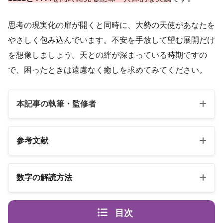
思考の現実化の扉が開くと同時に、大勢の天使があなたを
やさしく包み込んでいます。不安を手放して望む展開だけ
を想像しましょう。天との絆が深まっている時期ですの
で、困ったときは遠慮なく癒しを求めてみてください。
本記事の執筆・監修者
参考文献
以下の3冊の書籍
数字の解読方法
スピリカ
エンジェルナンバーの解読方法は桁ごとに異なります
（自己紹介はこちら）
目次
エンジェル・ナンバー 数字は天使
書籍名