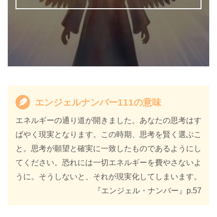
エンジェルナンバー111の意味
天使のサイン エンジェル・ナンバ
書籍名
ー 数字に秘められた幸運のメッセ
エネルギーの通り道が開きました。あなたの思考はす
ージ
ばやく現実となります。この時期、思考を賢く選ぶこ
と。思考が願望と確実に一致したものであるようにし
著者
カイル・グレイ
てください。恐れには一切エネルギーを費やさないよ
訳者
島津公美
うに。そうしないと、それが現実化してしまいます。
『エンジェル・ナンバー』p.57
出版社
ダイヤモンド社