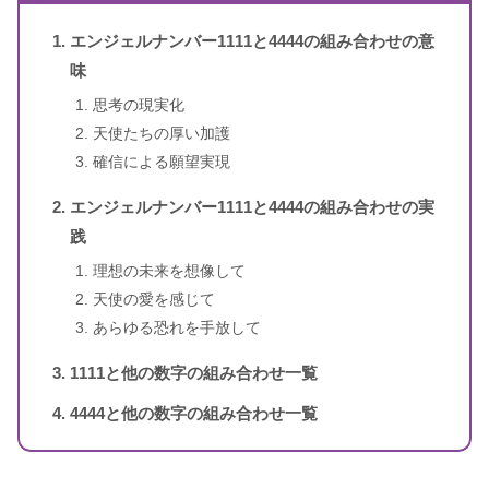
のメッセージ
エンジェルナンバー1111と4444の組み合わせの意
1〜3桁のエンジェルナンバー
ドリーン・バーチュー、リネッ
味
著者
ト・ブラウン
思考の現実化
天使たちの厚い加護
訳者
牧野・M・美枝
確信による願望実現
出版社
ダイヤモンド社
エンジェルナンバー1111と4444の組み合わせの実
践
出版年
2007年1月
理想の未来を想像して
天使の愛を感じて
4桁のエンジェルナンバー
あらゆる恐れを手放して
1111と他の数字の組み合わせ一覧
4444と他の数字の組み合わせ一覧