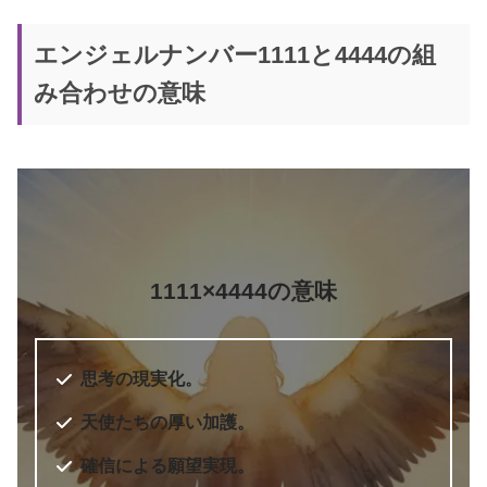
エンジェルナンバー1111と4444の組
み合わせの意味
5桁のエンジェルナンバー
エンジェル・ナンバー 実践編 願い
書籍名
をかなえ、答えを得る
著者
ドリーン・バーチュー
訳者
奥野節子
1111×4444の意味
出版社
ダイヤモンド社
出版年
2010年7月
6桁のエンジェルナンバー
思考の現実化。
天使たちの厚い加護。
確信による願望実現。