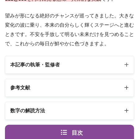
望みが形になる絶好のチャンスが巡ってきました。大きな
変化の波に乗り、本来の自分らしく輝くステージへと進む
ときです。不安を手放して明るい未来だけを見つめること
で、これからの毎日が鮮やかに色づきますよ。
本記事の執筆・監修者
参考文献
以下の3冊の書籍
数字の解読方法
スピリカ
エンジェルナンバーの解読方法は桁ごとに異なります
（自己紹介はこちら）
目次
エンジェル・ナンバー 数字は天使
書籍名