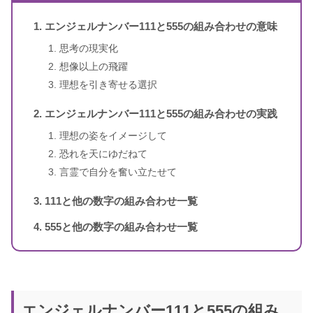
のメッセージ
エンジェルナンバー111と555の組み合わせの意味
1〜3桁のエンジェルナンバー
ドリーン・バーチュー、リネッ
思考の現実化
著者
ト・ブラウン
想像以上の飛躍
理想を引き寄せる選択
訳者
牧野・M・美枝
エンジェルナンバー111と555の組み合わせの実践
出版社
ダイヤモンド社
理想の姿をイメージして
恐れを天にゆだねて
出版年
2007年1月
言霊で自分を奮い立たせて
111と他の数字の組み合わせ一覧
4桁のエンジェルナンバー
555と他の数字の組み合わせ一覧
エンジェルナンバー111と555の組み