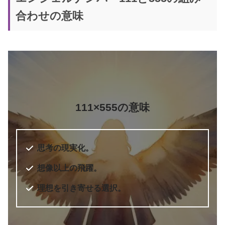
合わせの意味
5桁のエンジェルナンバー
エンジェル・ナンバー 実践編 願い
書籍名
をかなえ、答えを得る
著者
ドリーン・バーチュー
111×555の意味
訳者
奥野節子
出版社
ダイヤモンド社
思考の現実化。
出版年
2010年7月
6桁のエンジェルナンバー
想像以上の飛躍。
理想を引き寄せる選択。