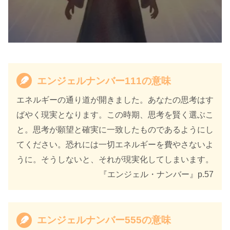
エンジェルナンバー111の意味
エネルギーの通り道が開きました。あなたの思考はす
天使のサイン エンジェル・ナンバ
ばやく現実となります。この時期、思考を賢く選ぶこ
書籍名
ー 数字に秘められた幸運のメッセ
と。思考が願望と確実に一致したものであるようにし
ージ
てください。恐れには一切エネルギーを費やさないよ
うに。そうしないと、それが現実化してしまいます。
著者
カイル・グレイ
『エンジェル・ナンバー』p.57
訳者
島津公美
出版社
ダイヤモンド社
エンジェルナンバー555の意味