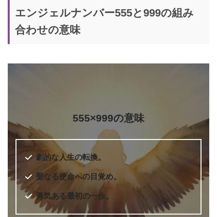
エンジェルナンバー555と999の組み
合わせの意味
5桁のエンジェルナンバー
エンジェル・ナンバー 実践編 願い
書籍名
をかなえ、答えを得る
著者
ドリーン・バーチュー
555×999の意味
訳者
奥野節子
出版社
ダイヤモンド社
劇的な人生の転換。
出版年
2010年7月
6桁のエンジェルナンバー
聖なる使命への目覚め。
勇気ある最初の一歩。