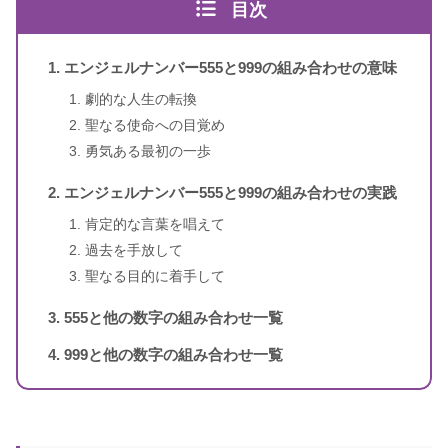
目次
エンジェル・ナンバー 数字は天使
書籍名
のメッセージ
エンジェルナンバー555と999の組み合わせの意味
1〜3桁のエンジェルナンバー
ドリーン・バーチュー、リネッ
劇的な人生の転換
著者
ト・ブラウン
聖なる使命への目覚め
勇気ある最初の一歩
訳者
牧野・M・美枝
エンジェルナンバー555と999の組み合わせの実践
出版社
ダイヤモンド社
肯定的な言葉を唱えて
過去を手放して
出版年
2007年1月
聖なる目的に着手して
555と他の数字の組み合わせ一覧
4桁のエンジェルナンバー
999と他の数字の組み合わせ一覧