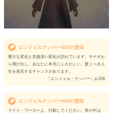
エンジェルナンバー555の意味
重大な変化と意義深い変化が訪れています。サナギか
天使のサイン エンジェル・ナンバ
ら飛び出し、あなたに本当にふさわしい、驚くべき人
書籍名
ー 数字に秘められた幸運のメッセ
生を発見するチャンスがあります。
ージ
『エンジェル・ナンバー』p.208
著者
カイル・グレイ
訳者
島津公美
エンジェルナンバー999の意味
ライト・ワーカーよ、行動してください。世の中は
出版社
ダイヤモンド社