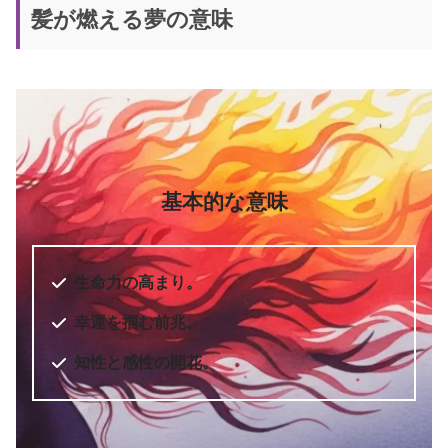
髪が燃える夢の意味
新訳 願えば、かなうエイブラハム
書籍名
の教え
エスター・ヒックス、ジェリー・
著者
ヒックス
訳者
秋川一穂
基本的な意味
出版社
ダイヤモンド社
出版年
2016年12月
生命力の高まり。
幸運を掴む前兆。
知性と感性の開花。