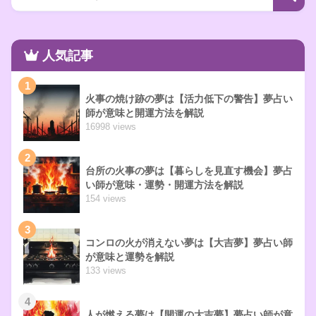
人気記事
1
火事の焼け跡の夢は【活力低下の警告】夢占い
師が意味と開運方法を解説
16998 views
2
台所の火事の夢は【暮らしを見直す機会】夢占
い師が意味・運勢・開運方法を解説
154 views
3
コンロの火が消えない夢は【大吉夢】夢占い師
が意味と運勢を解説
133 views
4
人が燃える夢は【開運の大吉夢】夢占い師が意