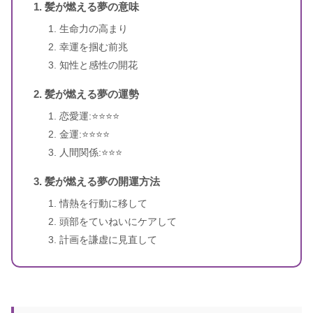
髪が燃える夢の意味
書籍名
夢占い 幸運のキーワード1100
生命力の高まり
著者
御瀧政子
幸運を掴む前兆
知性と感性の開花
出版社
池田書店
髪が燃える夢の運勢
出版年
2010年12月
恋愛運:⭐️⭐️⭐️⭐️
金運:⭐️⭐️⭐️⭐️
人間関係:⭐️⭐️⭐️
髪が燃える夢の開運方法
情熱を行動に移して
頭部をていねいにケアして
計画を謙虚に見直して