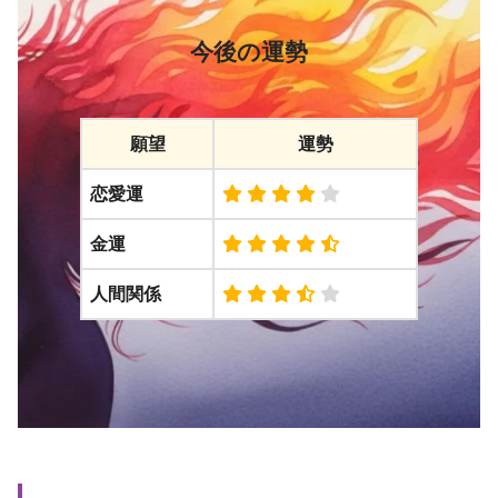
今後の運勢
願望
運勢
恋愛運
金運
人間関係