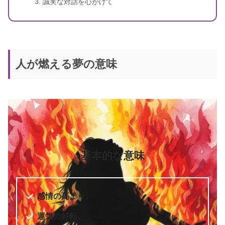
誠実な対話を心がけて
人が燃える夢の意味
新訳 願えば、かなうエイブラハム
書籍名
の教え
エスター・ヒックス、ジェリー・
著者
ヒックス
訳者
秋川一穂
基本的な意味
出版社
ダイヤモンド社
出版年
2016年12月
感情の高まり。
運気の好転。