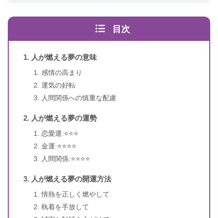
以下の2冊の書籍
目次
スピリカ
（自己紹介はこちら）
人が燃える夢の意味
書籍名
夢占い 幸運のキーワード1100
感情の高まり
著者
御瀧政子
運気の好転
人間関係への慎重な配慮
出版社
池田書店
人が燃える夢の運勢
出版年
2010年12月
恋愛運:⭐️⭐️⭐️
金運:⭐️⭐️⭐️⭐️
人間関係:⭐️⭐️⭐️⭐️
人が燃える夢の開運方法
情熱を正しく燃やして
執着を手放して