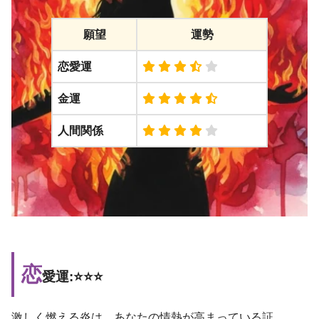
願望
運勢
恋愛運
金運
人間関係
恋
愛運:⭐️⭐️⭐️
激しく燃える炎は、あなたの情熱が高まっている証。