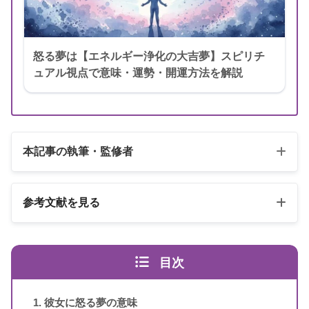
怒る夢は【エネルギー浄化の大吉夢】スピリチ
ュアル視点で意味・運勢・開運方法を解説
本記事の執筆・監修者
参考文献を見る
以下の2冊の書籍
目次
スピリカ
（自己紹介はこちら）
彼女に怒る夢の意味
書籍名
夢占い 幸運のキーワード1100