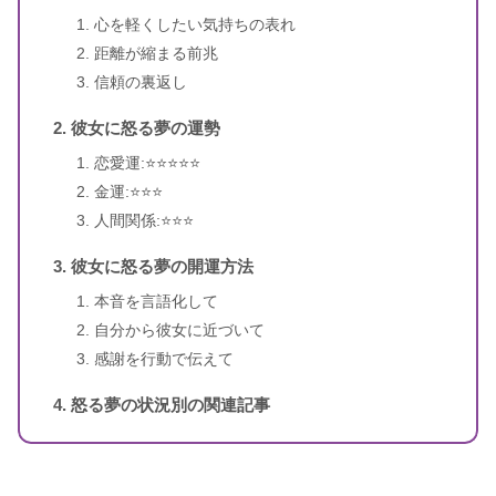
心を軽くしたい気持ちの表れ
著者
御瀧政子
距離が縮まる前兆
信頼の裏返し
出版社
池田書店
彼女に怒る夢の運勢
出版年
2010年12月
恋愛運:⭐️⭐️⭐️⭐️⭐️
金運:⭐️⭐️⭐️
人間関係:⭐️⭐️⭐️
彼女に怒る夢の開運方法
本音を言語化して
自分から彼女に近づいて
感謝を行動で伝えて
怒る夢の状況別の関連記事