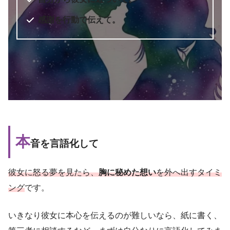
感謝を行動で伝えて。
本
音を言語化して
彼女に怒る夢を見たら、
胸に秘めた想い
を外へ出すタイミ
ング
です。
いきなり彼女に本心を伝えるのが難しいなら、紙に書く、