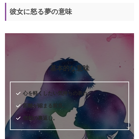
新訳 願えば、かなうエイブラハム
書籍名
彼女に怒る夢の意味
の教え
エスター・ヒックス、ジェリー・
著者
ヒックス
訳者
秋川一穂
出版社
ダイヤモンド社
基本的な意味
出版年
2016年12月
心を軽くしたい気持ちの表れ。
距離が縮まる前兆。
信頼の裏返し。