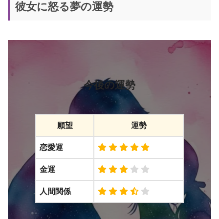
彼女に怒る夢の運勢
今後の運勢
願望
運勢
恋愛運
金運
人間関係