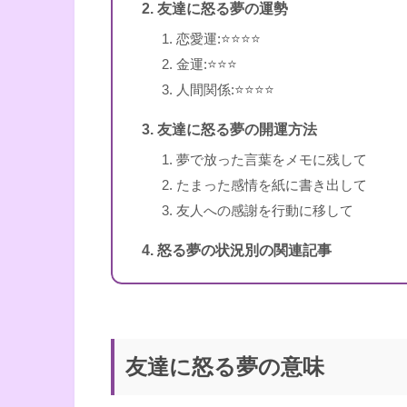
友達に怒る夢の運勢
恋愛運:⭐️⭐️⭐️⭐️
金運:⭐️⭐️⭐️
人間関係:⭐️⭐️⭐️⭐️
友達に怒る夢の開運方法
夢で放った言葉をメモに残して
たまった感情を紙に書き出して
友人への感謝を行動に移して
怒る夢の状況別の関連記事
書籍名
新訳 願えば、かなう
著者
エスター・ヒックス、
訳者
秋川一穂
友達に怒る夢の意味
出版社
ダイヤモンド社