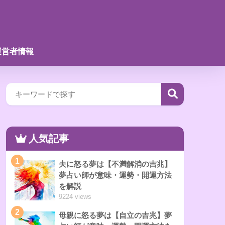
運営者情報
人気記事
1
夫に怒る夢は【不満解消の吉兆】
夢占い師が意味・運勢・開運方法
を解説
9224 views
2
母親に怒る夢は【自立の吉兆】夢