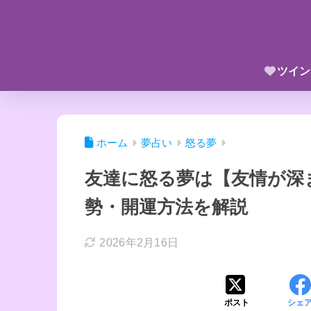
ツイン
ホーム
夢占い
怒る夢
友達に怒る夢は【友情が深
勢・開運方法を解説
2026年2月16日
ポスト
シェ