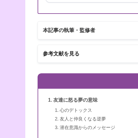
本記事の執筆・監修者
参考文献を見る
以下の2冊の書籍
スピリカ
書籍名
夢占い 幸運のキー
友達に怒る夢の意味
著者
御瀧政子
心のデトックス
友人と仲良くなる逆夢
出版社
池田書店
潜在意識からのメッセージ
出版年
2010年12月