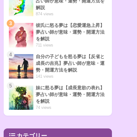
占い師が意味・運勢・開運方法を
解説
874 views
3
彼氏に怒る夢は【恋愛運急上昇】
夢占い師が意味・運勢・開運方法
を解説
711 views
4
自分の子どもを怒る夢は【反省と
成長の吉兆】夢占い師が意味・運
勢・開運方法を解説
141 views
5
妹に怒る夢は【成長意欲の表れ】
夢占い師が意味・運勢・開運方法
を解説
74 views
カテゴリー