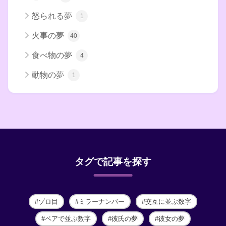
怒られる夢
1
火事の夢
40
食べ物の夢
4
動物の夢
1
タグで記事を探す
ゾロ目
ミラーナンバー
交互に並ぶ数字
ペアで並ぶ数字
彼氏の夢
彼女の夢