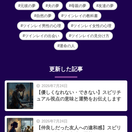
元彼の夢
夫の夢
母親の夢
友達の夢
自然の夢
ツインレイの教科書
ツインレイ男性の心理
ツインレイ女性の心理
ツインレイの出会い
ツインレイの見分け方
運命の人
更新した記事
2026年7月24日
【優しくなれない・できない】スピリチ
ュアル視点の意味と運勢をお伝えします
2026年7月24日
【仲良しだった友人への違和感】スピリ