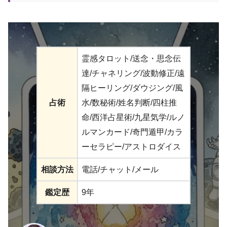
霊感タロット/送念・思念伝
達/チャネリング/波動修正/遠
隔ヒーリング/ダウジング/風
占術
水/数秘術/姓名判断/四柱推
命/西洋占星術/九星気学/ルノ
ルマンカード/奇門遁甲/カラ
ーセラピー/アストロダイス
相談方法
電話/チャット/メール
鑑定歴
9年