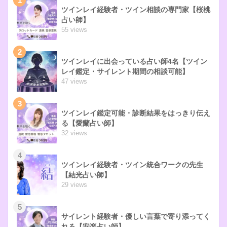
1
ツインレイ経験者・ツイン相談の専門家【桜桃
占い師】
55 views
2
ツインレイに出会っている占い師4名【ツイン
レイ鑑定・サイレント期間の相談可能】
47 views
3
ツインレイ鑑定可能・診断結果をはっきり伝え
る【愛蘭占い師】
32 views
4
ツインレイ経験者・ツイン統合ワークの先生
【結光占い師】
29 views
5
サイレント経験者・優しい言葉で寄り添ってく
れる【安楽占い師】