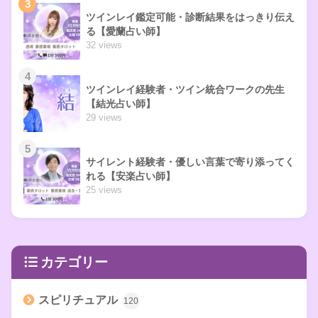
3
ツインレイ鑑定可能・診断結果をはっきり伝え
る【愛蘭占い師】
32 views
4
ツインレイ経験者・ツイン統合ワークの先生
【結光占い師】
29 views
5
サイレント経験者・優しい言葉で寄り添ってく
れる【安楽占い師】
25 views
カテゴリー
スピリチュアル
120