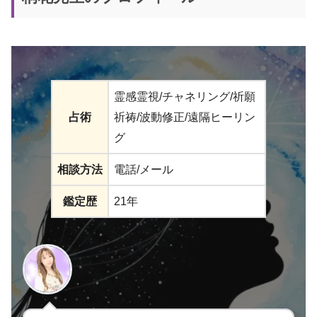
霊感霊視/チャネリング/祈願
占術
祈祷/波動修正/遠隔ヒーリン
グ
相談方法
電話/メール
鑑定歴
21年