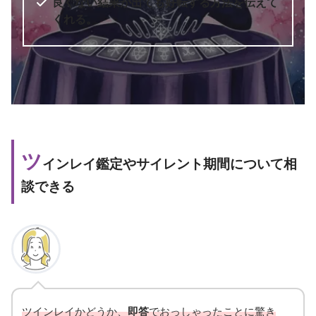
良くない結果が出ても好転する方法を伝えて
くれる。
ツ
インレイ鑑定やサイレント期間について相
談できる
ツインレイかどうか、
即答
でおっしゃったことに驚き