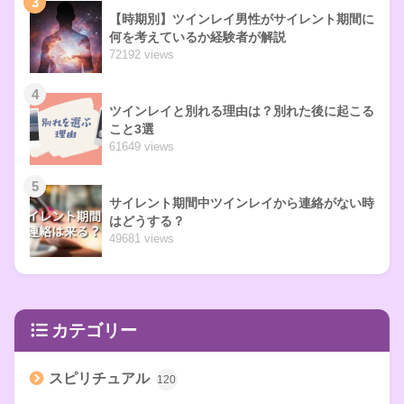
3
【時期別】ツインレイ男性がサイレント期間に
何を考えているか経験者が解説
72192 views
4
ツインレイと別れる理由は？別れた後に起こる
こと3選
61649 views
5
サイレント期間中ツインレイから連絡がない時
はどうする？
49681 views
カテゴリー
スピリチュアル
120