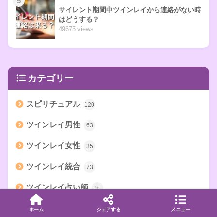
5
サイレント期間中ツインレイから連絡がない時
はどうする？
49675 views
カテゴリー
スピリチュアル
120
ツインレイ男性
63
ツインレイ女性
35
ツインレイ統合
73
ツインレイ占い師
9
サイレント期間
32
ホーム
シェアする
メニュー