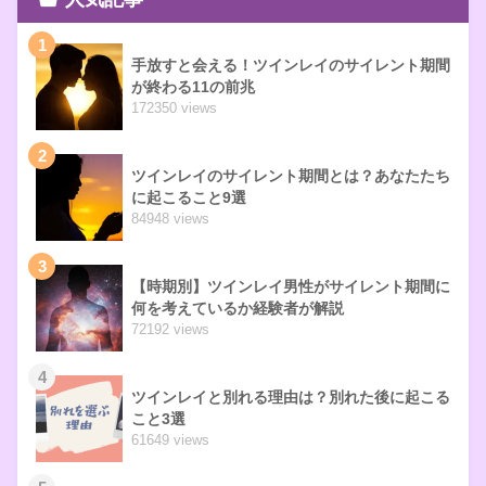
1
手放すと会える！ツインレイのサイレント期間
が終わる11の前兆
172350 views
2
ツインレイのサイレント期間とは？あなたたち
に起こること9選
84948 views
3
【時期別】ツインレイ男性がサイレント期間に
何を考えているか経験者が解説
72192 views
4
ツインレイと別れる理由は？別れた後に起こる
こと3選
61649 views