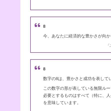
天使のサイン エンジェル
書籍名
ジ
8
著者
カイル・グレイ
今、あなたに経済的な豊かさが向か
『
訳者
島津公美
出版社
ダイヤモンド社
8
出版年
2021年11月
数字の8は、豊かさと成功を表して
この数字の形が表している無限ルー
必要とするものはすべて（特に、人
を意味しています。