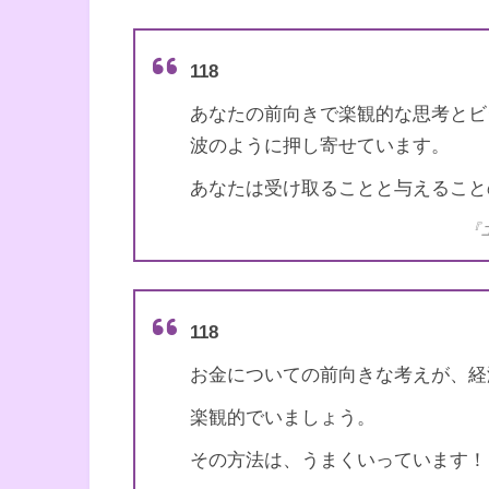
書籍名
エンジェル・ナンバー 実
5桁のエンジェルナンバー
著者
ドリーン・バーチュー
118
訳者
奥野節子
あなたの前向きで楽観的な思考とビ
波のように押し寄せています。
出版社
ダイヤモンド社
あなたは受け取ることと与えること
出版年
2010年7月
『
6桁のエンジェルナンバー
118
お金についての前向きな考えが、経
楽観的でいましょう。
その方法は、うまくいっています！