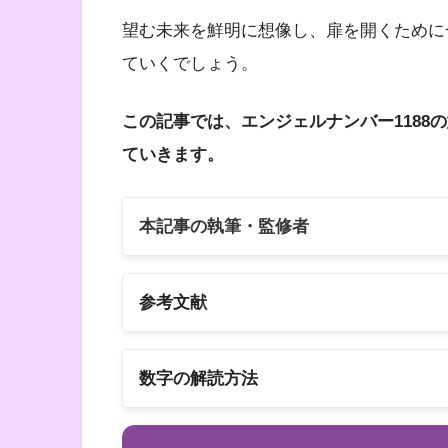
望む未来を鮮明に想像し、扉を開くために
ていくでしょう。
この記事では、エンジェルナンバー1188
ていきます。
本記事の執筆・監修者
参考文献
以下の3冊の書籍
数字の解読方法
スピリカ
エンジェルナンバーの解読方法は桁ごとに
書籍名
エンジェル・ナンバー 