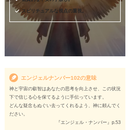
スピリチュアルな視点の重視。
エンジェルナンバー102の意味
天使のサイン エンジェル・ナンバ
書籍名
ー 数字に秘められた幸運のメッセ
神と宇宙の叡智はあなたの思考を向上させ、この状況
ージ
下で信じる心を保てるように手伝っています。
どんな疑念もぬぐい去ってくれるよう、神に頼んでく
著者
カイル・グレイ
ださい。
訳者
島津公美
『エンジェル・ナンバー』p.53