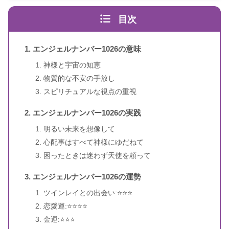
スピリカ
エンジェルナンバーの解読方法は桁ごとに異なります
（自己紹介はこちら）
目次
エンジェル・ナンバー 数字は天使
書籍名
のメッセージ
エンジェルナンバー1026の意味
1〜3桁のエンジェルナンバー
ドリーン・バーチュー、リネッ
神様と宇宙の知恵
著者
ト・ブラウン
物質的な不安の手放し
スピリチュアルな視点の重視
訳者
牧野・M・美枝
エンジェルナンバー1026の実践
出版社
ダイヤモンド社
明るい未来を想像して
心配事はすべて神様にゆだねて
出版年
2007年1月
困ったときは迷わず天使を頼って
エンジェルナンバー1026の運勢
4桁のエンジェルナンバー
ツインレイとの出会い:⭐️⭐️⭐️
恋愛運:⭐️⭐️⭐️⭐️
金運:⭐️⭐️⭐️