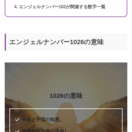
エンジェルナンバー102が関連する数字一覧
エンジェルナンバー1026の意味
5桁のエンジェルナンバー
エンジェル・ナンバー 実践編 願い
書籍名
をかなえ、答えを得る
著者
ドリーン・バーチュー
訳者
奥野節子
1026の意味
出版社
ダイヤモンド社
出版年
2010年7月
6桁のエンジェルナンバー
神様と宇宙の知恵。
物質的な不安の手放し。