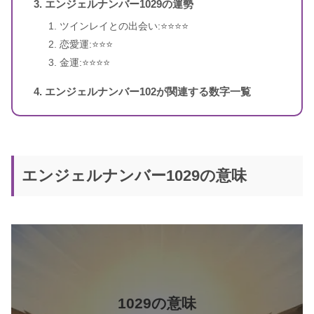
エンジェルナンバー1029の運勢
4桁のエンジェルナンバー
ツインレイとの出会い:⭐️⭐️⭐️⭐️
恋愛運:⭐️⭐️⭐️
金運:⭐️⭐️⭐️⭐️
エンジェルナンバー102が関連する数字一覧
エンジェルナンバー1029の意味
5桁のエンジェルナンバー
エンジェル・ナンバー 実践編 願い
書籍名
をかなえ、答えを得る
著者
ドリーン・バーチュー
訳者
奥野節子
1029の意味
出版社
ダイヤモンド社