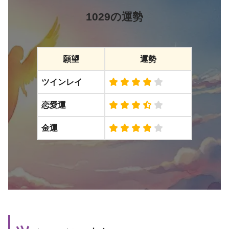
1029の運勢
願望
運勢
ツインレイ
恋愛運
金運