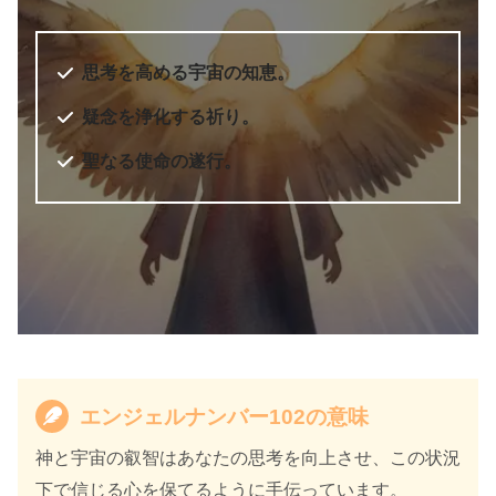
出版年
2010年7月
6桁のエンジェルナンバー
思考を高める宇宙の知恵。
疑念を浄化する祈り。
聖なる使命の遂行。
エンジェルナンバー102の意味
天使のサイン エンジェル・ナンバ
書籍名
ー 数字に秘められた幸運のメッセ
神と宇宙の叡智はあなたの思考を向上させ、この状況
ージ
下で信じる心を保てるように手伝っています。