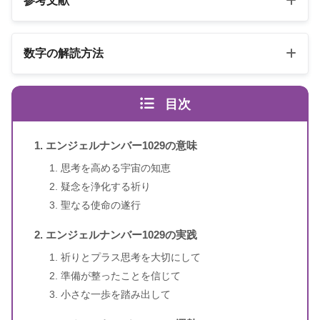
参考文献
以下の3冊の書籍
数字の解読方法
スピリカ
エンジェルナンバーの解読方法は桁ごとに異なります
（自己紹介はこちら）
目次
エンジェル・ナンバー 数字は天使
書籍名
のメッセージ
エンジェルナンバー1029の意味
1〜3桁のエンジェルナンバー
ドリーン・バーチュー、リネッ
思考を高める宇宙の知恵
著者
ト・ブラウン
疑念を浄化する祈り
聖なる使命の遂行
訳者
牧野・M・美枝
エンジェルナンバー1029の実践
出版社
ダイヤモンド社
祈りとプラス思考を大切にして
準備が整ったことを信じて
出版年
2007年1月
小さな一歩を踏み出して