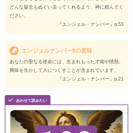
どんな疑念もぬぐい去ってくれるよう、神に頼んでく
著者
カイル・グレイ
ださい。
訳者
島津公美
『エンジェル・ナンバー』p.53
出版社
ダイヤモンド社
エンジェルナンバー9の意味
出版年
2021年11月
あなたの聖なる使命には、生まれもった才能や情熱、
興味を生かして人につくすことが含まれています。
『エンジェル・ナンバー』p.21
あわせて読みたい