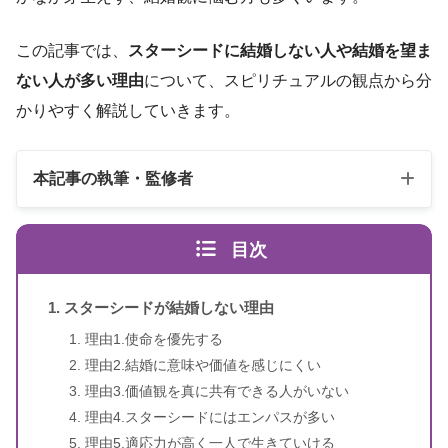
この記事では、
スターシードに結婚しない人や結婚を望ま
ない人が多い理由
について、スピリチュアルの観点から分
かりやすく解説していきます。
本記事の執筆・監修者
目次
スターシードが結婚しない理由
理由1.使命を優先する
理由2.結婚に意味や価値を感じにくい
スピリカ
（自己紹介はこちら）
理由3.価値観を真に共有できる人がいない
理由4.スターシードにはエンパスが多い
理由5.適応力が高く一人で生きていける