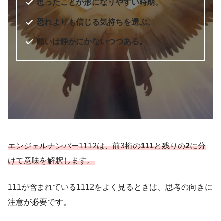
思ったことが形になりやすい時期。
出版年
2010年7月
6桁のエンジェルナンバー
恐れよりも信じる気持ちを選ぶ。
願いは静かにかないつつある。
エンジェルナンバー1112は、前3桁の
111
と残りの
2
に分
けて意味を解釈します。
天使のサイン エンジェル・ナンバ
111が含まれている1112をよく見るときは、思考の向きに
書籍名
ー 数字に秘められた幸運のメッセ
注意が必要です。
ージ