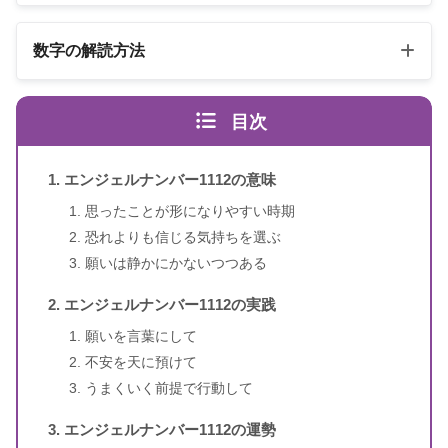
以下の3冊の書籍
数字の解読方法
スピリカ
エンジェルナンバーの解読方法は桁ごとに異なります
（自己紹介はこちら）
目次
エンジェル・ナンバー 数字は天使
書籍名
のメッセージ
エンジェルナンバー1112の意味
1〜3桁のエンジェルナンバー
ドリーン・バーチュー、リネッ
思ったことが形になりやすい時期
著者
ト・ブラウン
恐れよりも信じる気持ちを選ぶ
願いは静かにかないつつある
訳者
牧野・M・美枝
エンジェルナンバー1112の実践
出版社
ダイヤモンド社
願いを言葉にして
不安を天に預けて
出版年
2007年1月
うまくいく前提で行動して
エンジェルナンバー1112の運勢
4桁のエンジェルナンバー