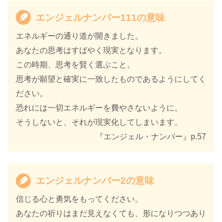
著者
カイル・グレイ
エンジェルナンバー111の意味
訳者
島津公美
エネルギーの通り道が開きました。
あなたの思考はすばやく現実となります。
出版社
ダイヤモンド社
この時期、思考を賢く選ぶこと。
出版年
2021年11月
思考が願望と確実に一致したものであるようにしてく
ださい。
恐れには一切エネルギーを費やさないように。
そうしないと、それが現実化してしまいます。
『エンジェル・ナンバー』p.57
エンジェルナンバー2の意味
信じる心と勇気をもってください。
あなたの祈りはまだ見えなくても、形になりつつあり