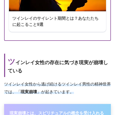
ツインレイのサイレント期間とは？あなたたち
に起こること9選
ツ
インレイ女性の存在に気づき現実が崩壊し
ている
ツインレイ女性から逃げ続けるツインレイ男性の精神世界
では、「
現実崩壊
」が起きています。
現実崩壊とは、スピリチュアルの概念を受け入れる