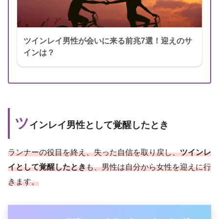
ツインレイ男性が会いに来る前兆7選！迎えのサ
インは？
ツ
インレイ男性として覚醒したとき
ランナーの役目を終え、失った自信を取り戻し、
ツインレ
イとして覚醒したとき
も、男性は自分から女性を迎えに行
きます。