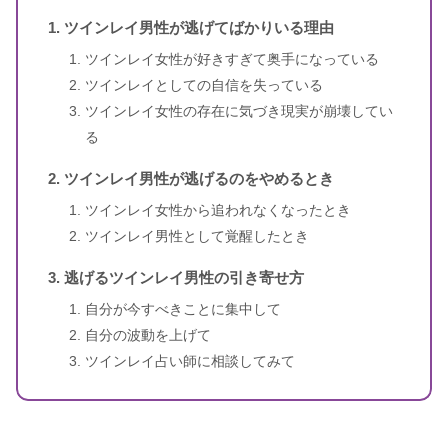
ツインレイ男性が逃げてばかりいる理由
ツインレイ女性が好きすぎて奥手になっている
ツインレイとしての自信を失っている
スピリカ
（自己紹介はこちら）
ツインレイ女性の存在に気づき現実が崩壊してい
る
ツインレイ男性が逃げるのをやめるとき
ツインレイ女性から追われなくなったとき
ツインレイ男性として覚醒したとき
逃げるツインレイ男性の引き寄せ方
自分が今すべきことに集中して
自分の波動を上げて
ツインレイ占い師に相談してみて