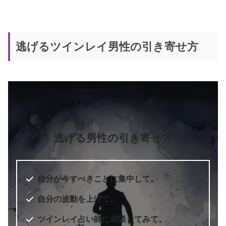
逃げるツインレイ男性の引き寄せ方
逃げる男性の引き寄せ方
自分が今すべきことに集中して。
自分の波動を上げて。
ツインレイ占い師に相談してみて。