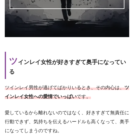
ツ
インレイ女性が好きすぎて奥手になってい
る
ツインレイ男性が逃げてばかりいるとき、その内心は、
ツ
インレイ女性への愛情でいっぱい
です。
愛しているから離れないのではなく、好きすぎて無責任に
行動できず、気持ちを伝えるハードルも高くなって、奥手
になってしまうのですね。