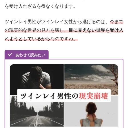
を受け入れざるを得なくなります。
ツインレイ男性がツインレイ女性から逃げるのは、
今まで
の現実的な世界の見方を壊し、
目に見えない世界を受け入
れようとしているから
なのですね。
あわせて読みたい