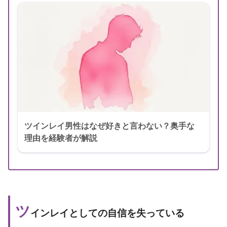
ツインレイ男性はなぜ好きと言わない？奥手な
理由を経験者が解説
ツ
インレイとしての自信を失っている