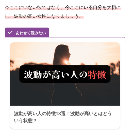
今ここにいない彼ではなく、
今ここにいる自分
を大切に
し、波動の高い女性になりましょう。
あわせて読みたい
波動が高い人の特徴13選！波動が高いとはどう
いう状態？