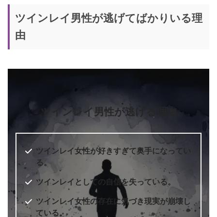
ツインレイ男性が逃げてばかりいる理
由
ツインレイ男性が逃げる理由
ツインレイ女性が好きすぎて奥手になってい
る。
ツインレイとしての自信を失っている。
ツインレイ女性の存在に気づき現実が崩壊し
ている。