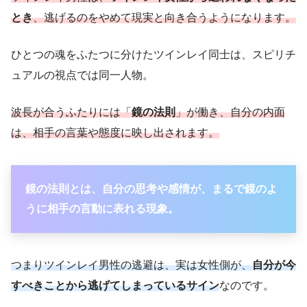
とき
、逃げるのをやめて現実と向き合うようになります。
ひとつの魂をふたつに分けたツインレイ同士は、スピリチ
ュアルの視点では同一人物。
波長が合うふたりには「
鏡の法則
」が働き、自分の内面
は、相手の言葉や態度に映し出されます。
鏡の法則とは、自分の思考や感情が、まるで鏡のよ
うに相手の言動に表れる現象。
つまりツインレイ男性の逃避は、実は女性側が、
自分が今
すべきことから逃げてしまっているサイン
なのです。