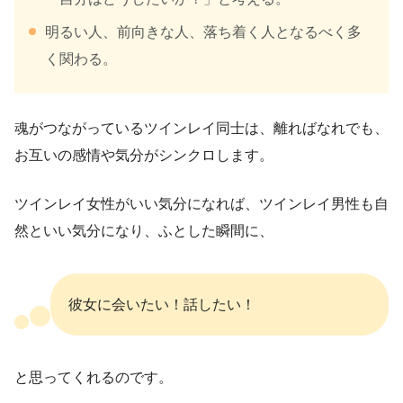
明るい人、前向きな人、落ち着く人となるべく多
く関わる。
魂がつながっているツインレイ同士は、離ればなれでも、
お互いの感情や気分がシンクロします。
ツインレイ女性がいい気分になれば、ツインレイ男性も自
然といい気分になり、ふとした瞬間に、
彼女に会いたい！話したい！
と思ってくれるのです。