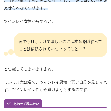
たり体を鍛えて強い男になろうとして、逆に
自分の弱さ
を
見せられなくなります。
ツインレイ女性からすると、
何でも打ち明けてほしいのに…本音を隠すって
ことは信頼されていないってこと…？
と心配してしまいますよね。
しかし真実は逆で、ツインレイ男性は弱い自分を見せられ
ず、ツインレイ女性から逃げようとするのです。
あわせて読みたい