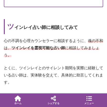
ツ
インレイ占い師に相談してみて
心の不調を心理カウンセラーに相談するように、
魂の不和
は、
ツインレイを霊視可能な占い師
に相談してみましょ
う。
とくに、ツインレイとのサイレント期間を実際に経験して
いる占い師は、実体験を交えて、具体的に助言してくれま
す。
また、遠隔ヒーリングが可能な先生とつながれば、ふたり
の関係が好転するように、エネルギーレベルで人生を軌道
ホーム
シェアする
メニュー