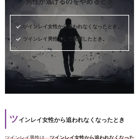
男性が逃げるのをやめるとき
ツインレイ女性から追われなくなったとき。
ツインレイ男性として覚醒したとき。
ツ
インレイ女性から追われなくなったとき
ツインレイ男性は、
ツインレイ女性から追われなくなった