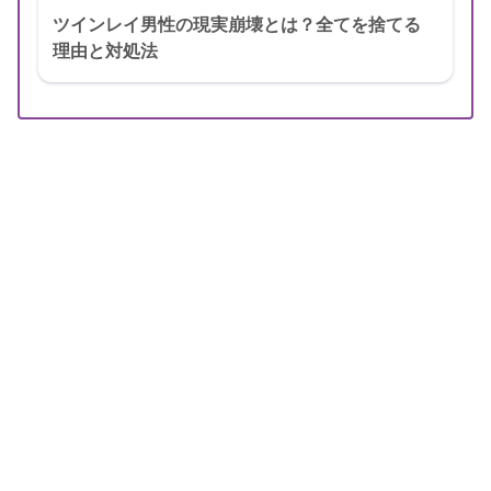
ツインレイ男性の現実崩壊とは？全てを捨てる
理由と対処法