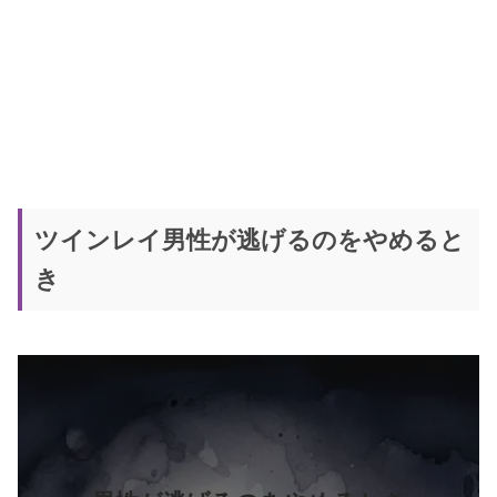
ツインレイ男性が逃げるのをやめると
き