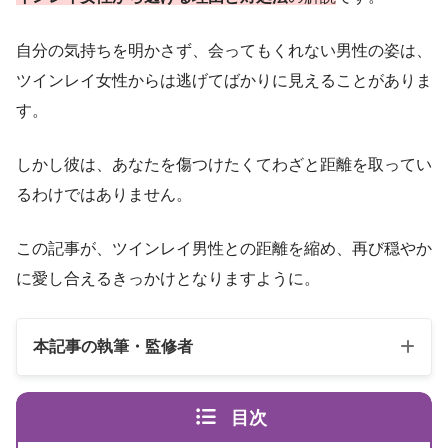
自分の気持ちを明かさず、会ってもくれない男性の姿は、
ツインレイ女性からは逃げてばかりに見えることがありま
す。
しかし彼は、あなたを傷つけたくてわざと距離を取ってい
るわけではありません。
この記事が、ツインレイ男性との距離を縮め、再び穏やか
に愛し合えるきっかけとなりますように。
本記事の執筆・監修者
目次