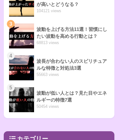
が高いとどうなる？
104121 views
3
波動を上げる方法11選！習慣にし
たい波動を高める行動とは？
68813 views
4
波長が合わない人のスピリチュア
ルな特徴と対処法3選
55663 views
5
波動が低い人とは？見た目やエネ
ルギーの特徴7選
50454 views
カテゴリー