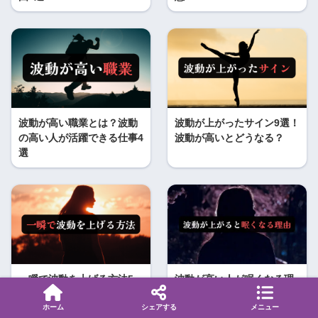
波動が高い職業とは？波動
波動が上がったサイン9選！
の高い人が活躍できる仕事4
波動が高いとどうなる？
選
一瞬で波動を上げる方法5
波動が高い人が眠くなる理
選！簡単にできる波動の高
由6選！睡眠不足は波動を下
め方
げる？
ホーム
シェアする
メニュー