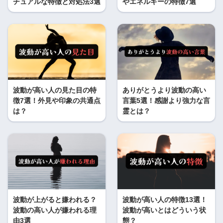
チュアルな特徴と対処法3選
やエネルギーの特徴7選
波動が高い人の見た目の特
ありがとうより波動の高い
徴7選！外見や印象の共通点
言葉5選！感謝より強力な言
は？
霊とは？
波動が上がると嫌われる？
波動が高い人の特徴13選！
波動の高い人が嫌われる理
波動が高いとはどういう状
由3選
態？