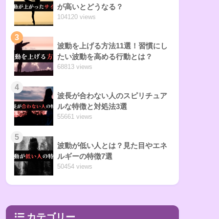
が高いとどうなる？
104120 views
3
波動を上げる方法11選！習慣にし
たい波動を高める行動とは？
68813 views
4
波長が合わない人のスピリチュア
ルな特徴と対処法3選
55661 views
5
波動が低い人とは？見た目やエネ
ルギーの特徴7選
50454 views
カテゴリー