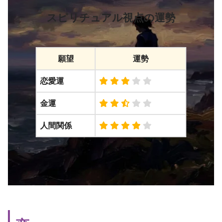
スピリチュアル視点の運勢
願望
運勢
恋愛運
金運
人間関係