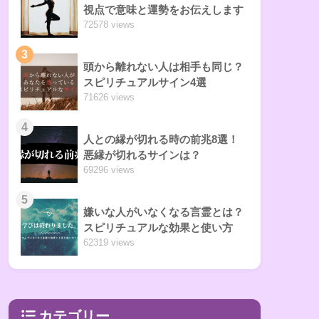
視点で意味と運勢をお伝えします
72578 views
3
頭から離れない人は相手も同じ？
スピリチュアルサイン4選
71626 views
4
人との縁が切れる時の前兆8選！
悪縁が切れるサインは？
69296 views
5
嫌いな人がいなくなる言霊とは？
スピリチュアルな効果と使い方
62319 views
カテゴリー