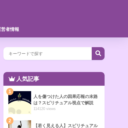
運営者情報
人気記事
1
人を傷つけた人の因果応報の末路
は？スピリチュアル視点で解説
114120 views
2
【若く見える人】スピリチュアル