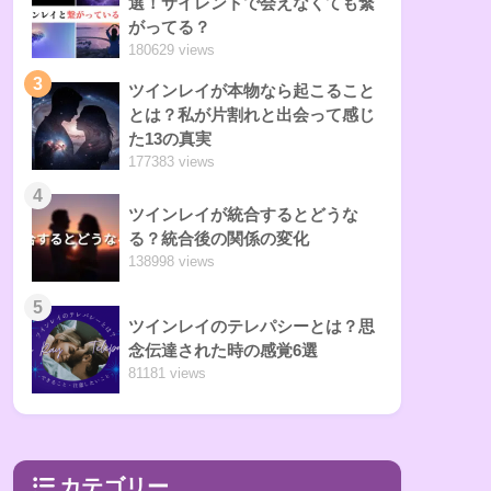
選！サイレントで会えなくても繋
がってる？
180629 views
3
ツインレイが本物なら起こること
とは？私が片割れと出会って感じ
た13の真実
177383 views
4
ツインレイが統合するとどうな
る？統合後の関係の変化
138998 views
5
ツインレイのテレパシーとは？思
念伝達された時の感覚6選
81181 views
カテゴリー