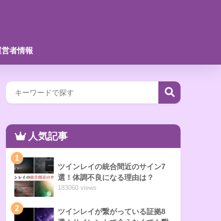
運営者情報
人気記事
1
ツインレイの統合間近のサイン7
選！体調不良になる理由は？
183060 views
2
ツインレイが繋がっている証拠8